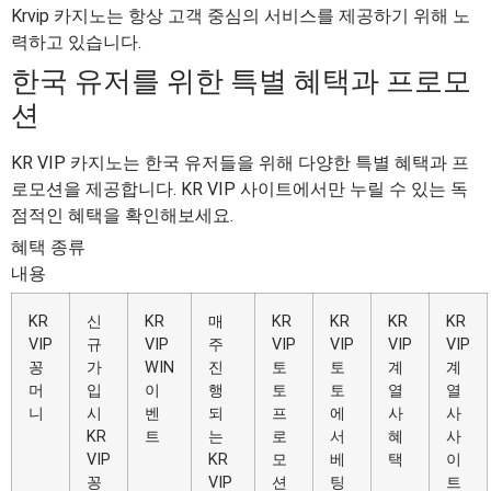
Krvip 카지노는 항상 고객 중심의 서비스를 제공하기 위해 노
력하고 있습니다.
한국 유저를 위한 특별 혜택과 프로모
션
KR VIP 카지노는 한국 유저들을 위해 다양한 특별 혜택과 프
로모션을 제공합니다. KR VIP 사이트에서만 누릴 수 있는 독
점적인 혜택을 확인해보세요.
혜택 종류
내용
KR
신
KR
매
KR
KR
KR
KR
VIP
규
VIP
주
VIP
VIP
VIP
VIP
꽁
가
WIN
진
토
토
계
계
머
입
이
행
토
토
열
열
니
시
벤
되
프
에
사
사
KR
트
는
로
서
혜
사
VIP
KR
모
베
택
이
꽁
VIP
션
팅
트