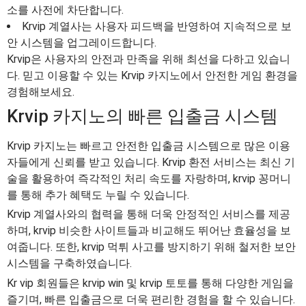
소를 사전에 차단합니다.
Krvip 계열사는 사용자 피드백을 반영하여 지속적으로 보
안 시스템을 업그레이드합니다.
Krvip은 사용자의 안전과 만족을 위해 최선을 다하고 있습니
다. 믿고 이용할 수 있는 Krvip 카지노에서 안전한 게임 환경을
경험해보세요.
Krvip 카지노의 빠른 입출금 시스템
Krvip 카지노는 빠르고 안전한 입출금 시스템으로 많은 이용
자들에게 신뢰를 받고 있습니다. Krvip 환전 서비스는 최신 기
술을 활용하여 즉각적인 처리 속도를 자랑하며, krvip 꽁머니
를 통해 추가 혜택도 누릴 수 있습니다.
Krvip 계열사와의 협력을 통해 더욱 안정적인 서비스를 제공
하며, krvip 비슷한 사이트들과 비교해도 뛰어난 효율성을 보
여줍니다. 또한, krvip 먹튀 사고를 방지하기 위해 철저한 보안
시스템을 구축하였습니다.
Kr vip 회원들은 krvip win 및 krvip 토토를 통해 다양한 게임을
즐기며, 빠른 입출금으로 더욱 편리한 경험을 할 수 있습니다.