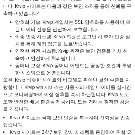
니다. Krvip 사이트는 다음과 같은 보안 조치를 통해 신뢰를 구
축하고 있습니다:
암호화 기술: Krvip 계열사는 SSL 암호화를 사용하여 모
든 데이터 전송을 안전하게 보호합니다.
이중 인증 시스템: Kr vip 회원은 로그인 시 추가 인증 절
차를 통해 계정 접근을 보호받습니다.
안전한 환전 시스템: Krvip 환전은 보안 검증을 거쳐 신
속하고 안전하게 처리됩니다.
꽁머니 보장: Krvip 꽁머니 이벤트는 공정한 조건과 투명
한 시스템으로 운영됩니다.
또한, Krvip 비슷한 사이트와 비교해도 뛰어난 보안 수준을 자
랑합니다. Krvip win 서비스는 사용자의 게임 데이터를 실시간
으로 모니터링하여 이상 징후를 즉시 차단합니다. Krvip 토토
또한 안전한 배팅 환경을 제공하며, 모든 거래는 철저한 검증
을 거칩니다.
Krvip 카지노는 국제 보안 인증을 획득하여 신뢰성을 입증
했습니다.
Krvip 사이트는 24/7 보안 감시 시스템을 운영하여 위협 요