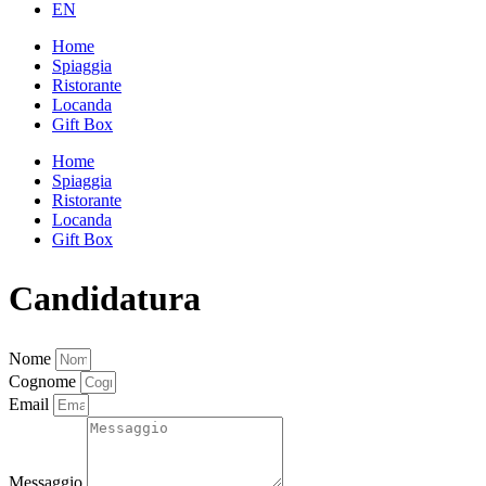
EN
Home
Spiaggia
Ristorante
Locanda
Gift Box
Home
Spiaggia
Ristorante
Locanda
Gift Box
Candidatura
Nome
Cognome
Email
Messaggio