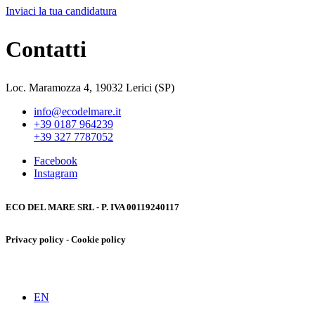
Inviaci la tua candidatura
Contatti
Loc. Maramozza 4, 19032 Lerici (SP)
info@ecodelmare.it
+39 0187 964239
+39 327 7787052
Facebook
Instagram
ECO DEL MARE SRL - P. IVA 00119240117
Privacy policy - Cookie policy
EN