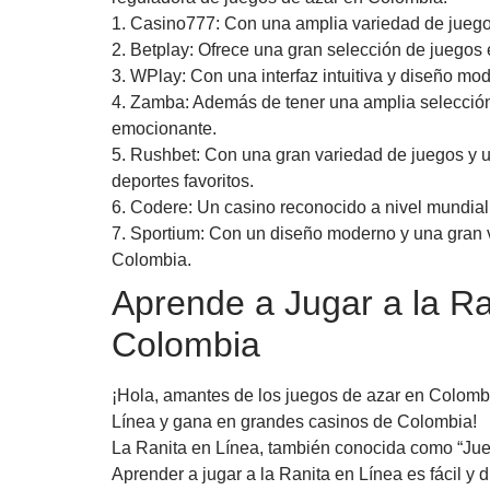
1. Casino777: Con una amplia variedad de juegos
2. Betplay: Ofrece una gran selección de juegos 
3. WPlay: Con una interfaz intuitiva y diseño mo
4. Zamba: Además de tener una amplia selección d
emocionante.
5. Rushbet: Con una gran variedad de juegos y un
deportes favoritos.
6. Codere: Un casino reconocido a nivel mundia
7. Sportium: Con un diseño moderno y una gran va
Colombia.
Aprende a Jugar a la R
Colombia
¡Hola, amantes de los juegos de azar en Colomb
Línea y gana en grandes casinos de Colombia!
La Ranita en Línea, también conocida como “Jueg
Aprender a jugar a la Ranita en Línea es fácil y d