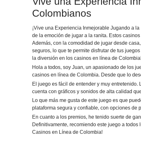
Vive una Experiencia In
Colombianos
¡Vive una Experiencia Inmejorable Jugando a la 
de la emoción de jugar a la ranita. Estos casino
Además, con la comodidad de jugar desde casa, p
seguros, lo que te permite disfrutar de tus juego
la diversión en los casinos en línea de Colombia
Hola a todos, soy Juan, un apasionado de los ju
casinos en línea de Colombia. Desde que lo desc
El juego es fácil de entender y muy entretenido. 
cuenta con gráficos y sonidos de alta calidad q
Lo que más me gusta de este juego es que puedo 
plataforma segura y confiable, con opciones de pa
En cuanto a los premios, he tenido suerte de ga
Definitivamente, recomiendo este juego a todos l
Casinos en Línea de Colombia!