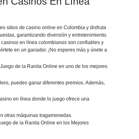
 en Casinos En Línea
 sitios de casino online en Colombia y disfruta
uestas, garantizando diversión y entretenimiento.
 casinos en línea colombianos son confiables y
nviértete en un ganador. ¡No esperes más y únete a
 Juego de la Ranita Online en uno de los mejores
sillero, puedes ganar diferentes premios. Además,
asino en línea donde lo juego ofrece una
 en otras máquinas tragamonedas.
Juego de la Ranita Online en los Mejores