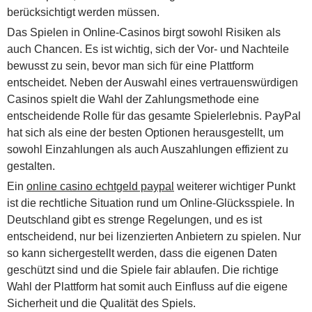
berücksichtigt werden müssen.
Das Spielen in Online-Casinos birgt sowohl Risiken als
auch Chancen. Es ist wichtig, sich der Vor- und Nachteile
bewusst zu sein, bevor man sich für eine Plattform
entscheidet. Neben der Auswahl eines vertrauenswürdigen
Casinos spielt die Wahl der Zahlungsmethode eine
entscheidende Rolle für das gesamte Spielerlebnis. PayPal
hat sich als eine der besten Optionen herausgestellt, um
sowohl Einzahlungen als auch Auszahlungen effizient zu
gestalten.
Ein
online casino echtgeld paypal
weiterer wichtiger Punkt
ist die rechtliche Situation rund um Online-Glücksspiele. In
Deutschland gibt es strenge Regelungen, und es ist
entscheidend, nur bei lizenzierten Anbietern zu spielen. Nur
so kann sichergestellt werden, dass die eigenen Daten
geschützt sind und die Spiele fair ablaufen. Die richtige
Wahl der Plattform hat somit auch Einfluss auf die eigene
Sicherheit und die Qualität des Spiels.