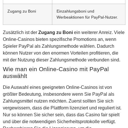
Zugang zu Boni
Einzahlungsboni und
Werbeaktionen für PayPal-Nutzer.
Zusätzlich ist der
Zugang zu Boni
ein weiterer Anreiz. Viele
Online-Casinos bieten spezifische Promotions an, wenn
Spieler PayPal als Zahlungsmethode wählen. Dadurch
können Nutzer von den enormen Vorteilen profitieren, die
mit der Nutzung dieser Zahlungsmethode verbunden sind.
Wie man ein Online-Casino mit PayPal
auswählt
Die Auswahl eines geeigneten Online-Casinos ist von
größter Bedeutung, insbesondere wenn Sie PayPal als
Zahlungsmittel nutzen möchten. Zuerst sollten Sie sich
vergewissern, dass die Plattform lizenziert und reguliert ist.
Nur so können Sie sicher sein, dass das Casino fair spielt
und über die notwendigen Sicherheitsprotokolle verfügt.