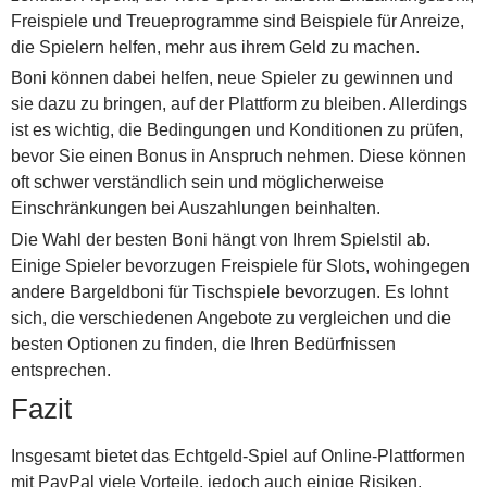
Freispiele und Treueprogramme sind Beispiele für Anreize,
die Spielern helfen, mehr aus ihrem Geld zu machen.
Boni können dabei helfen, neue Spieler zu gewinnen und
sie dazu zu bringen, auf der Plattform zu bleiben. Allerdings
ist es wichtig, die Bedingungen und Konditionen zu prüfen,
bevor Sie einen Bonus in Anspruch nehmen. Diese können
oft schwer verständlich sein und möglicherweise
Einschränkungen bei Auszahlungen beinhalten.
Die Wahl der besten Boni hängt von Ihrem Spielstil ab.
Einige Spieler bevorzugen Freispiele für Slots, wohingegen
andere Bargeldboni für Tischspiele bevorzugen. Es lohnt
sich, die verschiedenen Angebote zu vergleichen und die
besten Optionen zu finden, die Ihren Bedürfnissen
entsprechen.
Fazit
Insgesamt bietet das Echtgeld-Spiel auf Online-Plattformen
mit PayPal viele Vorteile, jedoch auch einige Risiken.