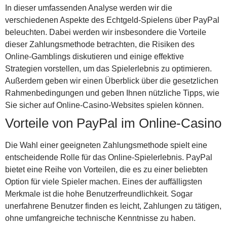
In dieser umfassenden Analyse werden wir die
verschiedenen Aspekte des Echtgeld-Spielens über PayPal
beleuchten. Dabei werden wir insbesondere die Vorteile
dieser Zahlungsmethode betrachten, die Risiken des
Online-Gamblings diskutieren und einige effektive
Strategien vorstellen, um das Spielerlebnis zu optimieren.
Außerdem geben wir einen Überblick über die gesetzlichen
Rahmenbedingungen und geben Ihnen nützliche Tipps, wie
Sie sicher auf Online-Casino-Websites spielen können.
Vorteile von PayPal im Online-Casino
Die Wahl einer geeigneten Zahlungsmethode spielt eine
entscheidende Rolle für das Online-Spielerlebnis. PayPal
bietet eine Reihe von Vorteilen, die es zu einer beliebten
Option für viele Spieler machen. Eines der auffälligsten
Merkmale ist die hohe Benutzerfreundlichkeit. Sogar
unerfahrene Benutzer finden es leicht, Zahlungen zu tätigen,
ohne umfangreiche technische Kenntnisse zu haben.