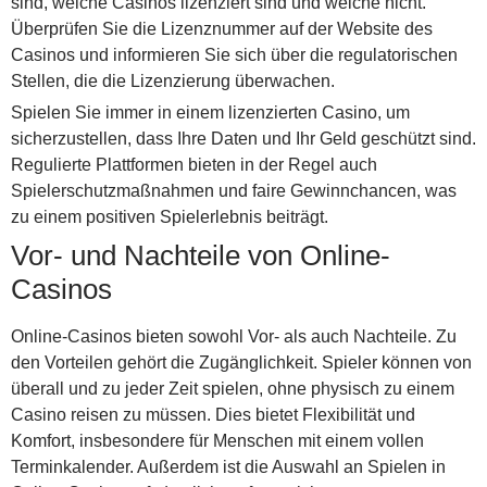
sind, welche Casinos lizenziert sind und welche nicht.
Überprüfen Sie die Lizenznummer auf der Website des
Casinos und informieren Sie sich über die regulatorischen
Stellen, die die Lizenzierung überwachen.
Spielen Sie immer in einem lizenzierten Casino, um
sicherzustellen, dass Ihre Daten und Ihr Geld geschützt sind.
Regulierte Plattformen bieten in der Regel auch
Spielerschutzmaßnahmen und faire Gewinnchancen, was
zu einem positiven Spielerlebnis beiträgt.
Vor- und Nachteile von Online-
Casinos
Online-Casinos bieten sowohl Vor- als auch Nachteile. Zu
den Vorteilen gehört die Zugänglichkeit. Spieler können von
überall und zu jeder Zeit spielen, ohne physisch zu einem
Casino reisen zu müssen. Dies bietet Flexibilität und
Komfort, insbesondere für Menschen mit einem vollen
Terminkalender. Außerdem ist die Auswahl an Spielen in