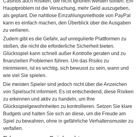
Casinos auch Risiken, die nicht ignoriert werden sollten. Ein
Hauptproblem ist die Versuchung, mehr Geld auszugeben,
als geplant. Die nahtlose Einzahlungsmethode von PayPal
kann es einfach machen, den Überblick über die Ausgaben
zu verlieren.
Zudem gibt es die Gefahr, auf unregulierte Plattformen zu
stoßen, die nicht die erforderliche Sicherheit bieten.
Glücksspiel kann schnell außer Kontrolle geraten und zu
finanziellen Problemen führen. Um das Risiko zu
minimieren, ist es wichtig, sich bewusst zu sein, wann und
wie viel Sie spielen.
Die meisten Spieler sind jedoch nicht über die Anzeichen
von Spielsucht informiert. Es ist entscheidend, diese Risiken
zu erkennen und aktiv zu handeln, um Ihre
Glücksspielgewohnheiten zu kontrollieren. Setzen Sie klare
Budgets und halten Sie sich an diese, um die Freude am
Spiel zu bewahren, ohne in gefährliche Verhaltensmuster zu
verfallen.