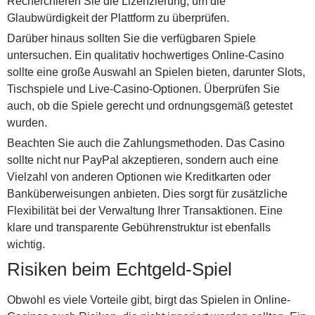
Recherchieren Sie die Lizenzierung, um die
Glaubwürdigkeit der Plattform zu überprüfen.
Darüber hinaus sollten Sie die verfügbaren Spiele
untersuchen. Ein qualitativ hochwertiges Online-Casino
sollte eine große Auswahl an Spielen bieten, darunter Slots,
Tischspiele und Live-Casino-Optionen. Überprüfen Sie
auch, ob die Spiele gerecht und ordnungsgemäß getestet
wurden.
Beachten Sie auch die Zahlungsmethoden. Das Casino
sollte nicht nur PayPal akzeptieren, sondern auch eine
Vielzahl von anderen Optionen wie Kreditkarten oder
Banküberweisungen anbieten. Dies sorgt für zusätzliche
Flexibilität bei der Verwaltung Ihrer Transaktionen. Eine
klare und transparente Gebührenstruktur ist ebenfalls
wichtig.
Risiken beim Echtgeld-Spiel
Obwohl es viele Vorteile gibt, birgt das Spielen in Online-