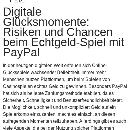
Fazit
Digitale
Glücksmomente:
Risiken und Chancen
beim Echtgeld-Spiel mit
PayPal
In der heutigen digitalen Welt erfreuen sich Online-
Glücksspiele wachsender Beliebtheit. Immer mehr
Menschen nutzen Plattformen, um beim Spielen von
Casinospielen echtes Geld zu gewinnen. Besonders PayPal
hat sich als beliebte Zahlungsmethode etabliert, da es
Sicherheit, Schnelligkeit und Benutzerfreundlichkeit bietet.
Die Möglichkeit, schnell und unkompliziert Geld auf ein
Spielerkonto einzuzahlen, macht es einfach, an diesen
aufregenden Momenten teilzuhaben. Allerdings gibt es auch
viele Aspekte, die bei der Nutzung solcher Plattformen