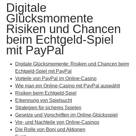
Digitale
win
1vin
4rabit
mostbet casino
pinup casino
мостбет казино играть
Glücksmomente
Risiken und Chancen
beim Echtgeld-Spiel
mit PayPal
Digitale Glücksmomente: Risiken und Chancen beim
Echtgeld-Spiel mit PayPal
Vorteile von PayPal im Online-Casino
Wie man ein Online-Casino mit PayPal auswählt
Risiken beim Echtgeld-Spiel
Erkennung von Spielsucht
Strategien für sicheres Spielen
Gesetze und Vorschriften im Online-Glücksspiel
Vor- und Nachteile von Online-Casinos
Die Rolle von Boni und Aktionen