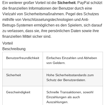
Ein weiterer großer Vorteil ist die
Sicherheit
. PayPal schützt
die finanziellen Informationen der Benutzer durch eine
Vielzahl von Sicherheitsmaßnahmen. Pegel des Schutzes
mithilfe von Verschlüsselungstechnologien und Anti-
Betrugs-Systemen ermöglichen es den Spielern, sich darauf
zu verlassen, dass sie, ihre persönlichen Daten sowie ihre
finanziellen Mittel sicher sind.
Vorteil
Beschreibung
Benutzerfreundlichkeit
Einfaches Einzahlen und Abheben
von Geldern.
Sicherheit
Hohe Sicherheitsstandards zum
Schutz der Benutzerdaten.
Geschwindigkeit
Schnelle Transaktionen, sowohl
Einzahlungen als auch
Auszahlungen.