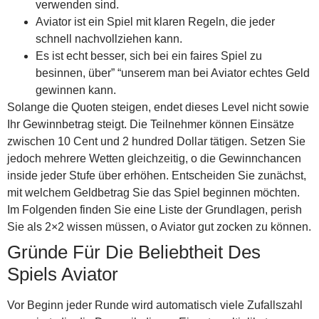
verwenden sind.
Aviator ist ein Spiel mit klaren Regeln, die jeder
schnell nachvollziehen kann.
Es ist echt besser, sich bei ein faires Spiel zu
besinnen, über” “unserem man bei Aviator echtes Geld
gewinnen kann.
Solange die Quoten steigen, endet dieses Level nicht sowie
Ihr Gewinnbetrag steigt. Die Teilnehmer können Einsätze
zwischen 10 Cent und 2 hundred Dollar tätigen. Setzen Sie
jedoch mehrere Wetten gleichzeitig, o die Gewinnchancen
inside jeder Stufe über erhöhen. Entscheiden Sie zunächst,
mit welchem Geldbetrag Sie das Spiel beginnen möchten.
Im Folgenden finden Sie eine Liste der Grundlagen, perish
Sie als 2×2 wissen müssen, o Aviator gut zocken zu können.
Gründe Für Die Beliebtheit Des
Spiels Aviator
Vor Beginn jeder Runde wird automatisch viele Zufallszahl