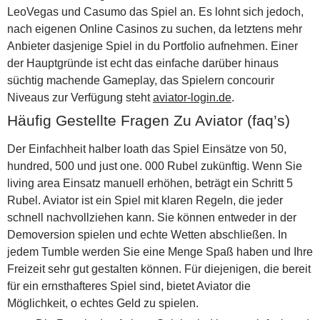
LeoVegas und Casumo das Spiel an. Es lohnt sich jedoch,
nach eigenen Online Casinos zu suchen, da letztens mehr
Anbieter dasjenige Spiel in du Portfolio aufnehmen. Einer
der Hauptgründe ist echt das einfache darüber hinaus
süchtig machende Gameplay, das Spielern concourir
Niveaus zur Verfügung steht
aviator-login.de
.
Häufig Gestellte Fragen Zu Aviator (faq’s)
Der Einfachheit halber loath das Spiel Einsätze von 50,
hundred, 500 und just one. 000 Rubel zukünftig. Wenn Sie
living area Einsatz manuell erhöhen, beträgt ein Schritt 5
Rubel. Aviator ist ein Spiel mit klaren Regeln, die jeder
schnell nachvollziehen kann. Sie können entweder in der
Demoversion spielen und echte Wetten abschließen. In
jedem Tumble werden Sie eine Menge Spaß haben und Ihre
Freizeit sehr gut gestalten können. Für diejenigen, die bereit
für ein ernsthafteres Spiel sind, bietet Aviator die
Möglichkeit, o echtes Geld zu spielen.