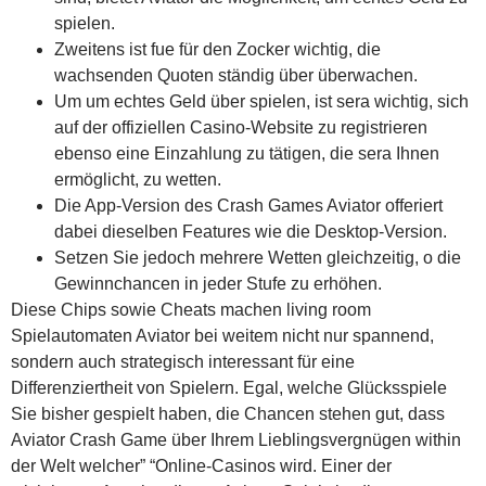
spielen.
Zweitens ist fue für den Zocker wichtig, die
wachsenden Quoten ständig über überwachen.
Um um echtes Geld über spielen, ist sera wichtig, sich
auf der offiziellen Casino-Website zu registrieren
ebenso eine Einzahlung zu tätigen, die sera Ihnen
ermöglicht, zu wetten.
Die App-Version des Crash Games Aviator offeriert
dabei dieselben Features wie die Desktop-Version.
Setzen Sie jedoch mehrere Wetten gleichzeitig, o die
Gewinnchancen in jeder Stufe zu erhöhen.
Diese Chips sowie Cheats machen living room
Spielautomaten Aviator bei weitem nicht nur spannend,
sondern auch strategisch interessant für eine
Differenziertheit von Spielern. Egal, welche Glücksspiele
Sie bisher gespielt haben, die Chancen stehen gut, dass
Aviator Crash Game über Ihrem Lieblingsvergnügen within
der Welt welcher” “Online-Casinos wird. Einer der