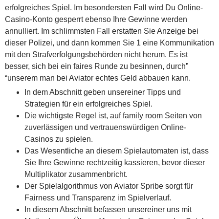
erfolgreiches Spiel. Im besondersten Fall wird Du Online-
Casino-Konto gesperrt ebenso Ihre Gewinne werden
annulliert. Im schlimmsten Fall erstatten Sie Anzeige bei
dieser Polizei, und dann kommen Sie 1 eine Kommunikation
mit den Strafverfolgungsbehörden nicht herum. Es ist
besser, sich bei ein faires Runde zu besinnen, durch”
“unserem man bei Aviator echtes Geld abbauen kann.
In dem Abschnitt geben unsereiner Tipps und
Strategien für ein erfolgreiches Spiel.
Die wichtigste Regel ist, auf family room Seiten von
zuverlässigen und vertrauenswürdigen Online-
Casinos zu spielen.
Das Wesentliche an diesem Spielautomaten ist, dass
Sie Ihre Gewinne rechtzeitig kassieren, bevor dieser
Multiplikator zusammenbricht.
Der Spielalgorithmus von Aviator Spribe sorgt für
Fairness und Transparenz im Spielverlauf.
In diesem Abschnitt befassen unsereiner uns mit