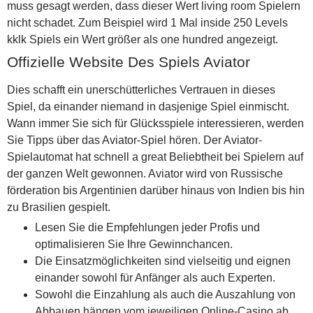
muss gesagt werden, dass dieser Wert living room Spielern
nicht schadet. Zum Beispiel wird 1 Mal inside 250 Levels
kklk Spiels ein Wert größer als one hundred angezeigt.
Offizielle Website Des Spiels Aviator
Dies schafft ein unerschütterliches Vertrauen in dieses
Spiel, da einander niemand in dasjenige Spiel einmischt.
Wann immer Sie sich für Glücksspiele interessieren, werden
Sie Tipps über das Aviator-Spiel hören. Der Aviator-
Spielautomat hat schnell a great Beliebtheit bei Spielern auf
der ganzen Welt gewonnen. Aviator wird von Russische
förderation bis Argentinien darüber hinaus von Indien bis hin
zu Brasilien gespielt.
Lesen Sie die Empfehlungen jeder Profis und
optimalisieren Sie Ihre Gewinnchancen.
Die Einsatzmöglichkeiten sind vielseitig und eignen
einander sowohl für Anfänger als auch Experten.
Sowohl die Einzahlung als auch die Auszahlung von
Abbauen hängen vom jeweiligen Online-Casino ab.