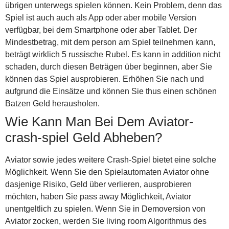
übrigen unterwegs spielen können. Kein Problem, denn das
Spiel ist auch auch als App oder aber mobile Version
verfügbar, bei dem Smartphone oder aber Tablet. Der
Mindestbetrag, mit dem person am Spiel teilnehmen kann,
beträgt wirklich 5 russische Rubel. Es kann in addition nicht
schaden, durch diesen Beträgen über beginnen, aber Sie
können das Spiel ausprobieren. Erhöhen Sie nach und
aufgrund die Einsätze und können Sie thus einen schönen
Batzen Geld herausholen.
Wie Kann Man Bei Dem Aviator-
crash-spiel Geld Abheben?
Aviator sowie jedes weitere Crash-Spiel bietet eine solche
Möglichkeit. Wenn Sie den Spielautomaten Aviator ohne
dasjenige Risiko, Geld über verlieren, ausprobieren
möchten, haben Sie pass away Möglichkeit, Aviator
unentgeltlich zu spielen. Wenn Sie in Demoversion von
Aviator zocken, werden Sie living room Algorithmus des