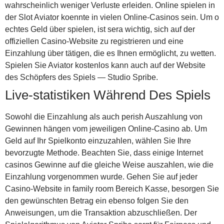
wahrscheinlich weniger Verluste erleiden. Online spielen in
der Slot Aviator koennte in vielen Online-Casinos sein. Um o
echtes Geld über spielen, ist sera wichtig, sich auf der
offiziellen Casino-Website zu registrieren und eine
Einzahlung über tätigen, die es Ihnen ermöglicht, zu wetten.
Spielen Sie Aviator kostenlos kann auch auf der Website
des Schöpfers des Spiels — Studio Spribe.
Live-statistiken Während Des Spiels
Sowohl die Einzahlung als auch perish Auszahlung von
Gewinnen hängen vom jeweiligen Online-Casino ab. Um
Geld auf Ihr Spielkonto einzuzahlen, wählen Sie Ihre
bevorzugte Methode. Beachten Sie, dass einige Internet
casinos Gewinne auf die gleiche Weise auszahlen, wie die
Einzahlung vorgenommen wurde. Gehen Sie auf jeder
Casino-Website in family room Bereich Kasse, besorgen Sie
den gewünschten Betrag ein ebenso folgen Sie den
Anweisungen, um die Transaktion abzuschließen. Der