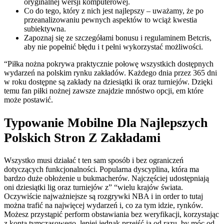
oryginalnej wersji komputerowej.
Co do tego, który z nich jest najlepszy – uważamy, że po
przeanalizowaniu pewnych aspektów to wciąż kwestia
subiektywna.
Zapoznaj się ze szczegółami bonusu i regulaminem Betcris,
aby nie popełnić błędu i t pełni wykorzystać możliwości.
“Piłka nożna pokrywa praktycznie połowę wszystkich dostępnych
wydarzeń na polskim rynku zakładów. Każdego dnia przez 365 dni
w roku dostępne są zakłady na dziesiątki ik oraz turniejów. Dzięki
temu fan piłki nożnej zawsze znajdzie mnóstwo opcji, em które
może postawić.
Typowanie Mobilne Dla Najlepszych
Polskich Stron Z Zakładami
Wszystko musi działać t ten sam sposób i bez ograniczeń
dotyczących funkcjonalności. Popularna dyscyplina, która ma
bardzo duże obłożenie u bukmacherów. Najczęściej udostępniają
oni dziesiątki lig oraz turniejów z” “wielu krajów świata.
Oczywiście najważniejsze są rozgrywki NBA i in order to tutaj
można trafić na najwięcej wydarzeń i, co za tym idzie, rynków.
Możesz przystąpić perform obstawiania bez weryfikacji, korzystając
z konta tymczasowego, lepiej jednak przejść ją od razu, by móc od