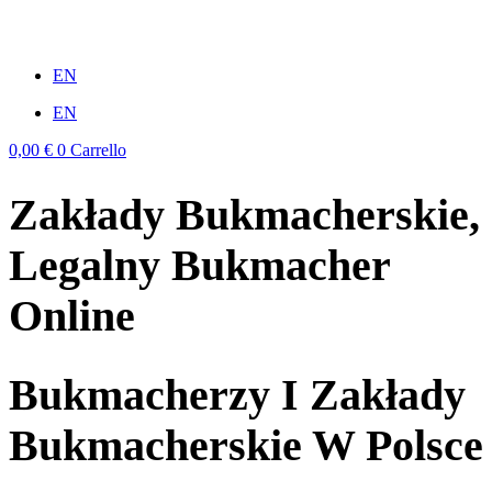
Vai
al
win
mostbet casino
1vin
pinup casino
4rabit
мостбет казино играть
contenuto
EN
EN
0,00
€
0
Carrello
Zakłady Bukmacherskie,
Legalny Bukmacher
Online
Bukmacherzy I Zakłady
Bukmacherskie W Polsce