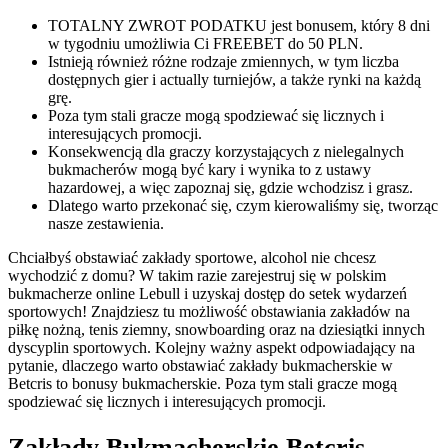
TOTALNY ZWROT PODATKU jest bonusem, który 8 dni
w tygodniu umożliwia Ci FREEBET do 50 PLN.
Istnieją również różne rodzaje zmiennych, w tym liczba
dostępnych gier i actually turniejów, a także rynki na każdą
grę.
Poza tym stali gracze mogą spodziewać się licznych i
interesujących promocji.
Konsekwencją dla graczy korzystających z nielegalnych
bukmacherów mogą być kary i wynika to z ustawy
hazardowej, a więc zapoznaj się, gdzie wchodzisz i grasz.
Dlatego warto przekonać się, czym kierowaliśmy się, tworząc
nasze zestawienia.
Chciałbyś obstawiać zakłady sportowe, alcohol nie chcesz
wychodzić z domu? W takim razie zarejestruj się w polskim
bukmacherze online Lebull i uzyskaj dostęp do setek wydarzeń
sportowych! Znajdziesz tu możliwość obstawiania zakładów na
piłkę nożną, tenis ziemny, snowboarding oraz na dziesiątki innych
dyscyplin sportowych. Kolejny ważny aspekt odpowiadający na
pytanie, dlaczego warto obstawiać zakłady bukmacherskie w
Betcris to bonusy bukmacherskie. Poza tym stali gracze mogą
spodziewać się licznych i interesujących promocji.
Zakłady Bukmacherskie Betcris