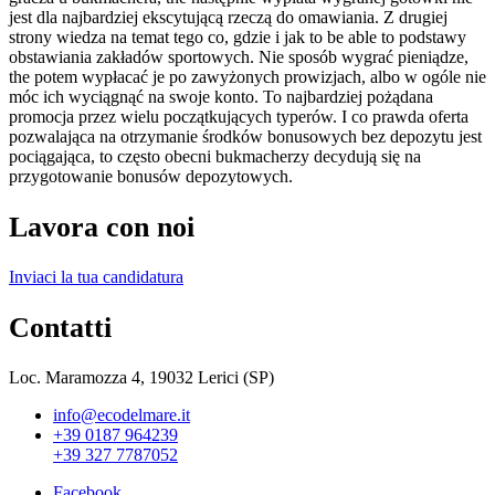
jest dla najbardziej ekscytującą rzeczą do omawiania. Z drugiej
strony wiedza na temat tego co, gdzie i jak to be able to podstawy
obstawiania zakładów sportowych. Nie sposób wygrać pieniądze,
the potem wypłacać je po zawyżonych prowizjach, albo w ogóle nie
móc ich wyciągnąć na swoje konto. To najbardziej pożądana
promocja przez wielu początkujących typerów. I co prawda oferta
pozwalająca na otrzymanie środków bonusowych bez depozytu jest
pociągająca, to często obecni bukmacherzy decydują się na
przygotowanie bonusów depozytowych.
Lavora con noi
Inviaci la tua candidatura
Contatti
Loc. Maramozza 4, 19032 Lerici (SP)
info@ecodelmare.it
+39 0187 964239
+39 327 7787052
Facebook