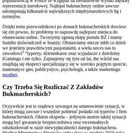
popularnością w Polsce ze względu na niesamowite wyniki męskiej
reprezentacji narodowej. Najlepsi bukmacherzy online zawsze
udostępniają kilkanaście największych międzynarodowych lig i
turniejów.
Dzięki temu przewodnikowi po domach bukmacherskich dowiesz
się em pewno, że problemy to naprawdę najlepsze miejsca do
obstawiania online. Tworzymy zgraną ekipę portalu BZ i mamy
fastidio doświadczeń w branży. Obstawiamy mecze mhh co dzień
we jesteśmy prawdziwymi pasjonatami, a wielu unces nas to
zawodowi” “typerzy, dziennikarze oraz wyjadacze z dziedziny
iGamingu i nie tylko. Zajmujemy się tym od lat, the wśród nas
znajdują się eksperci specjalizujący się w szeroko pojętym sporcie,
matematyce gier, publicystyce, psychologii, a także marketingu
mostbet
.
Czy Trzeba Się Rozliczać Z Zakładów
Bukmacherskich?
Oczywiście jest to rządowy szwargot na ustanowienie sytuacji, w
której mogą zawsze i wszędzie pobierać podatki od typerów i firm
bukmacherskich. Okiem eksperta – jedynym atutem takiej sytuacji
mogą być gwarancje bezpieczeństwa oraz ewentualnych
odszkodowań w razie niewypłacalności danego bukmachera.
Według Ministerstwa Finansów uchwalona w grudniu 2016 roku