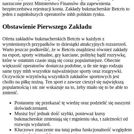
narzucone przez Ministerstwo Finansów dla zapewnienia
bezpieczeństwa rejestracji konta. Zakłady bukmacherskie Betcris to
jeden z najmłodszych operatorów mhh polskim rynku.
Obstawienie Pierwszego Zakładu
Oferta zakładów bukmacherskich Betcris w każdym z
wymienionych przypadków to dziesiątki atrakcyjnych rozszerzeń.
Warto jeszcze podkreślić, że w Betcris znajdziesz również zakłady
na esport, sporty wirtualne, gry karciane, politykę bądź rozrywkę,
które w ostatnim czasie stają się coraz popularniejsze. Obecnie
większość operatorów dostarcza podobne, u ile nie tego rodzaju
same typy mhh wszystkie najważniejsze sporty oraz rozgrywki.
Oczywiście wizytówką wszystkich zakładów sportowych jest
chollo na piłkę nożną. Ten sport z zawsze cieszył się największą
popularnością i nic nie wskazuje na to, żeby miało się to be able to
zmienić.
Postaramy się przekazać tę wiedzę oraz podzielić się naszymi
doświadczeniami.
Musisz być jednak dość szybki, ponieważ kursy
bukmacherskie zmieniają się t mgnieniu oka, t zależności od
rozwoju wydarzeń.
Kluczowe znaczenie ma tutaj pełna funkcjonalność względem