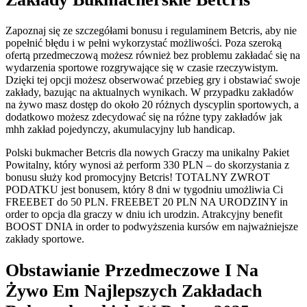
Zapoznaj się ze szczegółami bonusu i regulaminem Betcris, aby nie
popełnić błędu i w pełni wykorzystać możliwości. Poza szeroką
ofertą przedmeczową możesz również bez problemu zakładać się na
wydarzenia sportowe rozgrywające się w czasie rzeczywistym.
Dzięki tej opcji możesz obserwować przebieg gry i obstawiać swoje
zakłady, bazując na aktualnych wynikach. W przypadku zakładów
na żywo masz dostęp do około 20 różnych dyscyplin sportowych, a
dodatkowo możesz zdecydować się na różne typy zakładów jak
mhh zakład pojedynczy, akumulacyjny lub handicap.
Polski bukmacher Betcris dla nowych Graczy ma unikalny Pakiet
Powitalny, który wynosi aż perform 330 PLN – do skorzystania z
bonusu służy kod promocyjny Betcris! TOTALNY ZWROT
PODATKU jest bonusem, który 8 dni w tygodniu umożliwia Ci
FREEBET do 50 PLN. FREEBET 20 PLN NA URODZINY in
order to opcja dla graczy w dniu ich urodzin. Atrakcyjny benefit
BOOST DNIA in order to podwyższenia kursów em najważniejsze
zakłady sportowe.
Obstawianie Przedmeczowe I Na
Żywo Em Najlepszych Zakładach