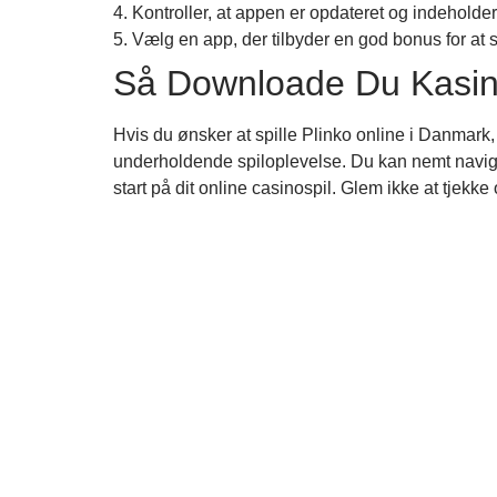
4. Kontroller, at appen er opdateret og indeholde
5. Vælg en app, der tilbyder en god bonus for at 
Så Downloade Du Kasino 
Hvis du ønsker at spille Plinko online i Danmark,
underholdende spiloplevelse. Du kan nemt naviger
start på dit online casinospil. Glem ikke at tjekk