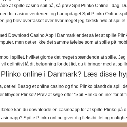
e at spille casino spil på, så prøv Spil Plinko Online i dag. Du
 inden for casino verdenen, og har opdaget Spil Plinko Online-sp
n jeg blev overrasket over hvor meget jeg faktisk nød at spille! P
g med Download Casino App i Danmark er det så let at spille Plink
mputer, men det er ikke det samme følelse som at spille på mobilen
po i spillet, hvilket gjorde det meget spændende at spille. Jeg 
l definitivt få dit belønning for det tid, du tilbringer med at spill
 Plinko online i Danmark? Læs disse h
a, det er! Besøg et online casino og find Plinko blandt de spil, de
 tilbyder Plinko? Prøv at søge efter “Spil Plinko online” for at f
ilfælde kan du downloade en casinoapp for at spille Plinko på di
casinoapp? Spille Plinko online giver dig fleksibilitet og mulighed