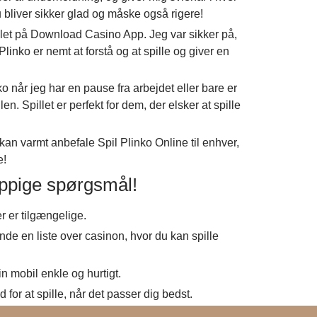
 bliver sikker glad og måske også rigere!
illet på Download Casino App. Jeg var sikker på,
linko er nemt at forstå og at spille og giver en
o når jeg har en pause fra arbejdet eller bare er
. Spillet er perfekt for dem, der elsker at spille
kan varmt anbefale Spil Plinko Online til enhver,
e!
yppige spørgsmål!
r er tilgængelige.
inde en liste over casinon, hvor du kan spille
n mobil enkle og hurtigt.
 for at spille, når det passer dig bedst.