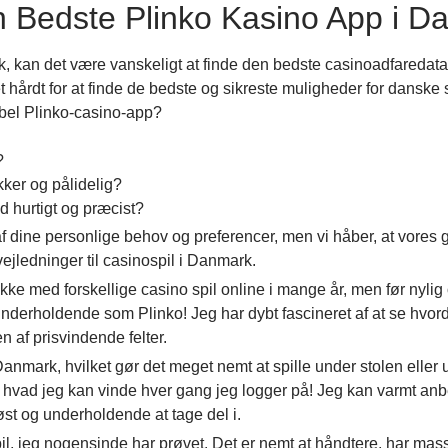
 Bedste Plinko Kasino App i 
 kan det være vanskeligt at finde den bedste casinoadfaredatabas
 hårdt for at finde de bedste og sikreste muligheder for danske s
abel Plinko-casino-app?
?
ikker og pålidelig?
d hurtigt og præcist?
 dine personlige behov og preferencer, men vi håber, at vores 
ejledninger til casinospil i Danmark.
 ikke med forskellige casino spil online i mange år, men før ny
 underholdende som Plinko! Jeg har dybt fascineret af at se h
en af prisvindende felter.
anmark, hvilket gør det meget nemt at spille under stolen eller u
 se hvad jeg kan vinde hver gang jeg logger på! Jeg kan varmt anbe
øst og underholdende at tage del i.
pil, jeg nogensinde har prøvet. Det er nemt at håndtere, har mas