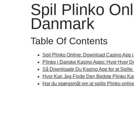
Spil Plinko On
Danmark
Table Of Contents
Spil Plinko Online: Download Casino App 
Plinko i Danske Kasino Apps: Hvor Hvor 
Så Downloade Du Kasino App for at Spille
Hvor Kan Jeg Finde Den Bedste Plinko Ka
Har du spørgsmål om at spille Plinko onli