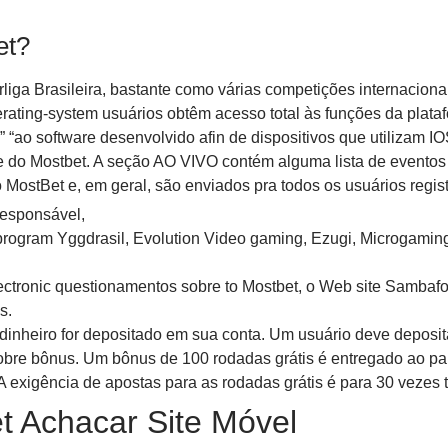
et?
liga Brasileira, bastante como várias competições internacion
ating-system usuários obtêm acesso total às funções da platafo
” “ao software desenvolvido afin de dispositivos que utilizam IO
te do Mostbet. A seção AO VIVO contém alguma lista de eventos
do MostBet e, em geral, são enviados pra todos os usuários regist
responsável,
ogram Yggdrasil, Evolution Video gaming, Ezugi, Microgaming 
electronic questionamentos sobre to Mostbet, o Web site Samba
s.
 dinheiro for depositado em sua conta. Um usuário deve depos
o sobre bônus. Um bônus de 100 rodadas grátis é entregado ao p
A exigência de apostas para as rodadas grátis é para 30 vezes 
 Achacar Site Móvel