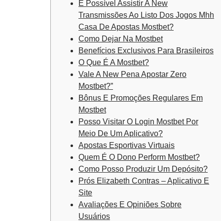
É Possível Assistir A New
Transmissões Ao Listo Dos Jogos Mhh
Casa De Apostas Mostbet?
Como Dejar Na Mostbet
Benefícios Exclusivos Para Brasileiros
O Que É A Mostbet?
Vale A New Pena Apostar Zero
Mostbet?”
Bônus E Promoções Regulares Em
Mostbet
Posso Visitar O Login Mostbet Por
Meio De Um Aplicativo?
Apostas Esportivas Virtuais
Quem É O Dono Perform Mostbet?
Como Posso Produzir Um Depósito?
Prós Elizabeth Contras – Aplicativo E
Site
Avaliações E Opiniões Sobre
Usuários