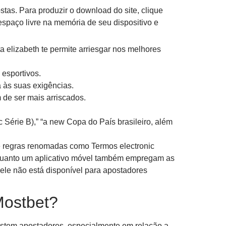
stas. Para produzir o download do site, clique
spaço livre na memória de seu dispositivo e
 elizabeth te permite arriesgar nos melhores
 esportivos.
a às suas exigências.
de ser mais arriscados.
c Série B),” “a new Copa do País brasileiro, além
e regras renomadas como Termos electronic
e quanto um aplicativo móvel também empregam as
, ele não está disponível para apostadores
Mostbet?
system apostadores, especialmente em relação a