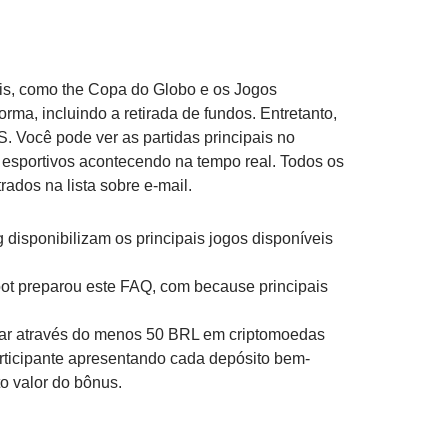
ais, como the Copa do Globo e os Jogos
rma, incluindo a retirada de fundos. Entretanto,
S. Você pode ver as partidas principais no
 esportivos acontecendo na tempo real. Todos os
rados na lista sobre e-mail.
disponibilizam os principais jogos disponíveis
foot preparou este FAQ, com because principais
itar através do menos 50 BRL em criptomoedas
articipante apresentando cada depósito bem-
to valor do bônus.