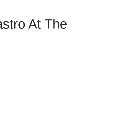
N
astro At The