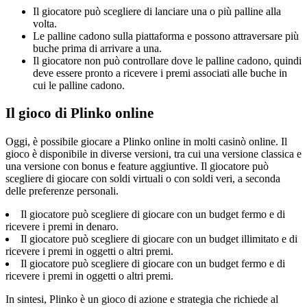
Il giocatore può scegliere di lanciare una o più palline alla
volta.
Le palline cadono sulla piattaforma e possono attraversare più
buche prima di arrivare a una.
Il giocatore non può controllare dove le palline cadono, quindi
deve essere pronto a ricevere i premi associati alle buche in
cui le palline cadono.
Il gioco di Plinko online
Oggi, è possibile giocare a Plinko online in molti casinò online. Il
gioco è disponibile in diverse versioni, tra cui una versione classica e
una versione con bonus e feature aggiuntive. Il giocatore può
scegliere di giocare con soldi virtuali o con soldi veri, a seconda
delle preferenze personali.
Il giocatore può scegliere di giocare con un budget fermo e di
ricevere i premi in denaro.
Il giocatore può scegliere di giocare con un budget illimitato e di
ricevere i premi in oggetti o altri premi.
Il giocatore può scegliere di giocare con un budget fermo e di
ricevere i premi in oggetti o altri premi.
In sintesi, Plinko è un gioco di azione e strategia che richiede al