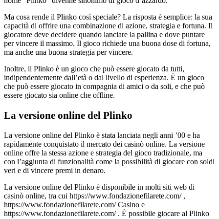
nome “Plinko” divenne sinonimo di gioco d’azzardo.
Ma cosa rende il Plinko così speciale? La risposta è semplice: la sua
capacità di offrire una combinazione di azione, strategia e fortuna. Il
giocatore deve decidere quando lanciare la pallina e dove puntare
per vincere il massimo. Il gioco richiede una buona dose di fortuna,
ma anche una buona strategia per vincere.
Inoltre, il Plinko è un gioco che può essere giocato da tutti,
indipendentemente dall’età o dal livello di esperienza. È un gioco
che può essere giocato in compagnia di amici o da soli, e che può
essere giocato sia online che offline.
La versione online del Plinko
La versione online del Plinko è stata lanciata negli anni ’00 e ha
rapidamente conquistato il mercato dei casinò online. La versione
online offre la stessa azione e strategia del gioco tradizionale, ma
con l’aggiunta di funzionalità come la possibilità di giocare con soldi
veri e di vincere premi in denaro.
La versione online del Plinko è disponibile in molti siti web di
casinò online, tra cui https://www.fondazionefilarete.com/ ,
https://www.fondazionefilarete.com/ Casino e
https://www.fondazionefilarete.com/ . È possibile giocare al Plinko