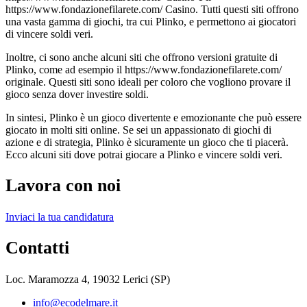
https://www.fondazionefilarete.com/ Casino. Tutti questi siti offrono
una vasta gamma di giochi, tra cui Plinko, e permettono ai giocatori
di vincere soldi veri.
Inoltre, ci sono anche alcuni siti che offrono versioni gratuite di
Plinko, come ad esempio il https://www.fondazionefilarete.com/
originale. Questi siti sono ideali per coloro che vogliono provare il
gioco senza dover investire soldi.
In sintesi, Plinko è un gioco divertente e emozionante che può essere
giocato in molti siti online. Se sei un appassionato di giochi di
azione e di strategia, Plinko è sicuramente un gioco che ti piacerà.
Ecco alcuni siti dove potrai giocare a Plinko e vincere soldi veri.
Lavora con noi
Inviaci la tua candidatura
Contatti
Loc. Maramozza 4, 19032 Lerici (SP)
info@ecodelmare.it