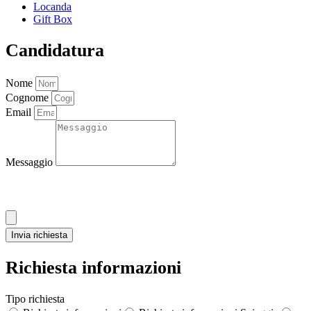
Locanda
Gift Box
Candidatura
Nome
Cognome
Email
Messaggio
Allega CV
Invia richiesta
Richiesta informazioni
Tipo richiesta