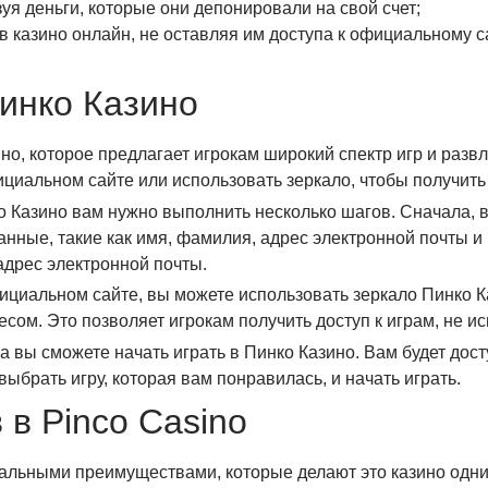
ьзуя деньги, которые они депонировали на свой счет;
 в казино онлайн, не оставляя им доступа к официальному с
Пинко Казино
о, которое предлагает игрокам широкий спектр игр и развл
циальном сайте или использовать зеркало, чтобы получить 
 Казино вам нужно выполнить несколько шагов. Сначала, в
анные, такие как имя, фамилия, адрес электронной почты и
адрес электронной почты.
циальном сайте, вы можете использовать зеркало Пинко Ка
есом. Это позволяет игрокам получить доступ к играм, не и
 вы сможете начать играть в Пинко Казино. Вам будет дост
выбрать игру, которая вам понравилась, и начать играть.
в Pinco Casino
кальными преимуществами, которые делают это казино одним