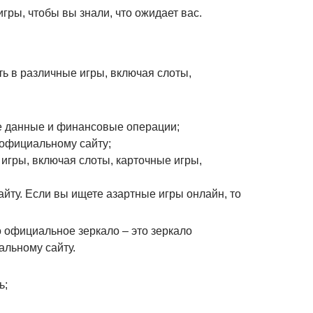
ры, чтобы вы знали, что ожидает вас.
ть в различные игры, включая слоты,
ые данные и финансовые операции;
к официальному сайту;
 игры, включая слоты, карточные игры,
айту. Если вы ищете азартные игры онлайн, то
о официальное зеркало – это зеркало
альному сайту.
ь;