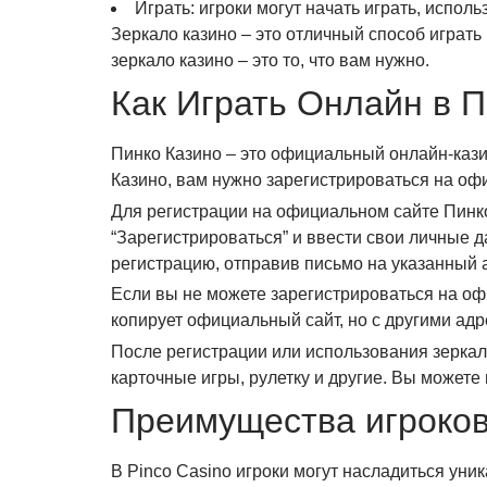
Играть: игроки могут начать играть, испол
Зеркало казино – это отличный способ играть
зеркало казино – это то, что вам нужно.
Как Играть Онлайн в 
Пинко Казино – это официальный онлайн-казин
Казино, вам нужно зарегистрироваться на офи
Для регистрации на официальном сайте Пинко
“Зарегистрироваться” и ввести свои личные д
регистрацию, отправив письмо на указанный 
Если вы не можете зарегистрироваться на офи
копирует официальный сайт, но с другими адр
После регистрации или использования зеркала
карточные игры, рулетку и другие. Вы можете 
Преимущества игроков 
В Pinco Casino игроки могут насладиться уни