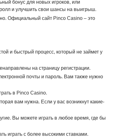
ьный бонус для новых игроков, или
кролл и улучшить свои шансы на выигрыш.
ино. Официальный сайт Pinco Casino – это
стой и быстрый процесс, который не займет у
еренаправлены на страницу регистрации.
электронной почты и пароль. Вам также нужно
рать в Pinco Casino.
орая вам нужна. Если у вас возникнут какие-
ругие. Вы можете играть в любое время, где бы
ать играть с более высокими ставками.