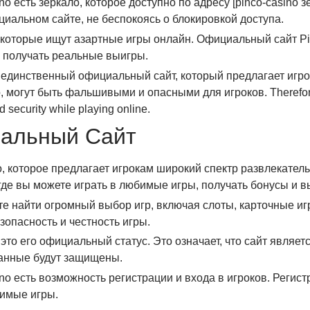
 есть зеркало, которое доступно по адресу [pinco-casino зер
циальном сайте, не беспокоясь о блокировкой доступа.
, которые ищут азартные игры онлайн. Официальный сайт Pi
и получать реальные выигры.
 единственный официальный сайт, который предлагает игро
 могут быть фальшивыми и опасными для игроков. Therefore, 
 security while playing online.
иальный Сайт
, которое предлагает игрокам широкий спектр развлекатель
 где вы можете играть в любимые игры, получать бонусы и 
 найти огромный выбор игр, включая слоты, карточные игры
зопасность и честность игры.
это его официальный статус. Это означает, что сайт являет
данные будут защищены.
o есть возможность регистрации и входа в игроков. Регистр
бимые игры.