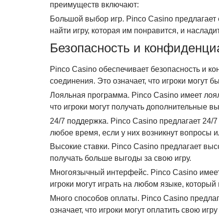
преимуществ включают:
Большой выбор игр. Pinco Casino предлагает о
найти игру, которая им понравится, и наслади
Безопасность и конфиденци
Pinco Casino обеспечивает безопасность и 
соединения. Это означает, что игроки могут 
Лояльная программа. Pinco Casino имеет лоял
что игроки могут получать дополнительные вы
24/7 поддержка. Pinco Casino предлагает 24/7
любое время, если у них возникнут вопросы 
Высокие ставки. Pinco Casino предлагает высок
получать больше выгоды за свою игру.
Многоязычный интерфейс. Pinco Casino имеет 
игроки могут играть на любом языке, который
Много способов оплаты. Pinco Casino предлаг
означает, что игроки могут оплатить свою иг