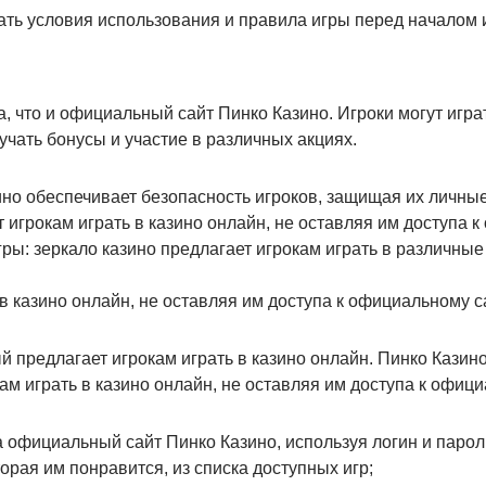
ть условия использования и правила игры перед началом иг
, что и официальный сайт Пинко Казино. Игроки могут игра
лучать бонусы и участие в различных акциях.
зино обеспечивает безопасность игроков, защищая их личн
т игрокам играть в казино онлайн, не оставляя им доступа 
ры: зеркало казино предлагает игрокам играть в различные
 в казино онлайн, не оставляя им доступа к официальному с
й предлагает игрокам играть в казино онлайн. Пинко Казин
ам играть в казино онлайн, не оставляя им доступа к офици
на официальный сайт Пинко Казино, используя логин и парол
торая им понравится, из списка доступных игр;