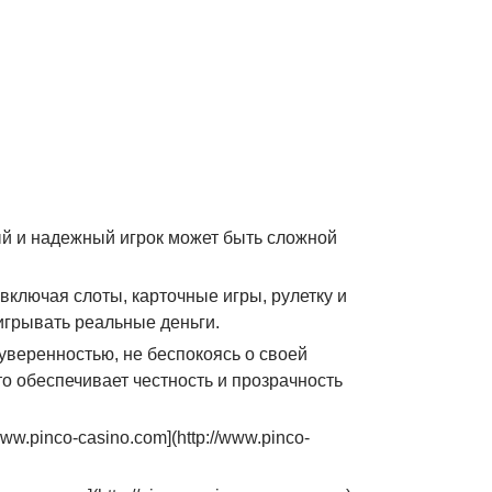
ый и надежный игрок может быть сложной
 включая слоты, карточные игры, рулетку и
ыигрывать реальные деньги.
 уверенностью, не беспокоясь о своей
о обеспечивает честность и прозрачность
w.pinco-casino.com](http://www.pinco-