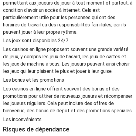
permettant aux joueurs de jouer à tout moment et partout, à
condition d’avoir un accès à internet. Cela est
particulièrement utile pour les personnes qui ont des
horaires de travail ou des responsabilités familiales, car ils
peuvent jouer à leur propre rythme.
Les jeux sont disponibles 24/7
Les casinos en ligne proposent souvent une grande variété
de jeux, y compris les jeux de hasard, les jeux de cartes et
les jeux de machine à sous. Les joueurs peuvent ainsi choisir
les jeux qui leur plaisent le plus et jouer à leur guise.
Les bonus et les promotions
Les casinos en ligne offrent souvent des bonus et des
promotions pour attirer de nouveaux joueurs et récompenser
les joueurs réguliers. Cela peut inclure des offres de
bienvenue, des bonus de dépôt et des promotions spéciales.
Les inconvénients
Risques de dépendance