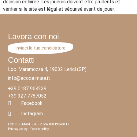
décision éclairée. Les joueurs doivent être prudents et
vérifier si le site est légal et sécurisé avant de jouer.
Lavora con noi
Inviaci la tua candidatura
Contatti
Loc. Maramozza 4, 19032 Lerici (SP)
info@ecodelmare.it
+39 0187 964239
+39 327 7787052
Facebook
Instagram
ECO DEL MARE SRL - P. IVA 00119240117
Privacy policy - Cookie policy