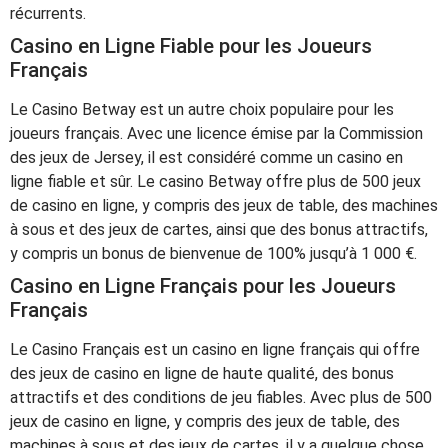
récurrents.
Casino en Ligne Fiable pour les Joueurs
Français
Le Casino Betway est un autre choix populaire pour les
joueurs français. Avec une licence émise par la Commission
des jeux de Jersey, il est considéré comme un casino en
ligne fiable et sûr. Le casino Betway offre plus de 500 jeux
de casino en ligne, y compris des jeux de table, des machines
à sous et des jeux de cartes, ainsi que des bonus attractifs,
y compris un bonus de bienvenue de 100% jusqu’à 1 000 €.
Casino en Ligne Français pour les Joueurs
Français
Le Casino Français est un casino en ligne français qui offre
des jeux de casino en ligne de haute qualité, des bonus
attractifs et des conditions de jeu fiables. Avec plus de 500
jeux de casino en ligne, y compris des jeux de table, des
machines à sous et des jeux de cartes, il y a quelque chose