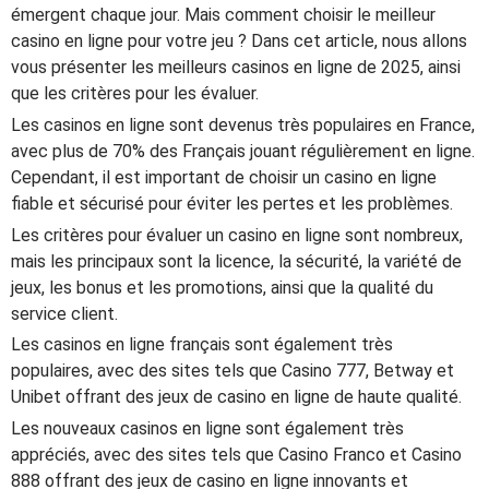
émergent chaque jour. Mais comment choisir le meilleur
casino en ligne pour votre jeu ? Dans cet article, nous allons
vous présenter les meilleurs casinos en ligne de 2025, ainsi
que les critères pour les évaluer.
Les casinos en ligne sont devenus très populaires en France,
avec plus de 70% des Français jouant régulièrement en ligne.
Cependant, il est important de choisir un casino en ligne
fiable et sécurisé pour éviter les pertes et les problèmes.
Les critères pour évaluer un casino en ligne sont nombreux,
mais les principaux sont la licence, la sécurité, la variété de
jeux, les bonus et les promotions, ainsi que la qualité du
service client.
Les casinos en ligne français sont également très
populaires, avec des sites tels que Casino 777, Betway et
Unibet offrant des jeux de casino en ligne de haute qualité.
Les nouveaux casinos en ligne sont également très
appréciés, avec des sites tels que Casino Franco et Casino
888 offrant des jeux de casino en ligne innovants et