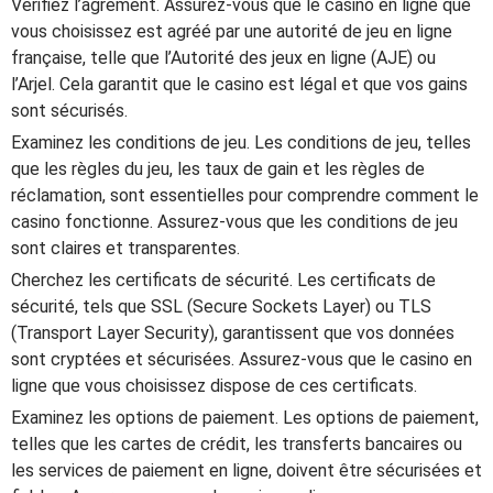
Verifiez l’agrément. Assurez-vous que le casino en ligne que
vous choisissez est agréé par une autorité de jeu en ligne
française, telle que l’Autorité des jeux en ligne (AJE) ou
l’Arjel. Cela garantit que le casino est légal et que vos gains
sont sécurisés.
Examinez les conditions de jeu. Les conditions de jeu, telles
que les règles du jeu, les taux de gain et les règles de
réclamation, sont essentielles pour comprendre comment le
casino fonctionne. Assurez-vous que les conditions de jeu
sont claires et transparentes.
Cherchez les certificats de sécurité. Les certificats de
sécurité, tels que SSL (Secure Sockets Layer) ou TLS
(Transport Layer Security), garantissent que vos données
sont cryptées et sécurisées. Assurez-vous que le casino en
ligne que vous choisissez dispose de ces certificats.
Examinez les options de paiement. Les options de paiement,
telles que les cartes de crédit, les transferts bancaires ou
les services de paiement en ligne, doivent être sécurisées et