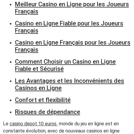
Meilleur Casino en Ligne pour les Joueurs
Français
Casino en Ligne Fiable pour les Joueurs
Français
Casino en Ligne Français pour les Joueurs
Français
Comment Choisir un Casino en Ligne
Fiable et Sécurisé
Les Avantages et les Inconvénients des
Casinos en Ligne
Confort et flexibilité
Risques de dépendance
Le
casino depot 10 euros
monde du jeu en ligne est en
constante évolution, avec de nouveaux casinos en ligne