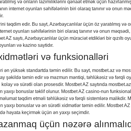
aratılmış və onların lazimiliklərini qənaət etmək üçün hazırlan
nın internet oyunları səhifələrinin biri olaraq tanınır və onun m
r.
i təqdim edir. Bu sayt, Azərbaycanlılar üçün öz yaratılmış və on
ernet oyunları səhifələrinin biri olaraq tanınır və onun məqsədi,
t AZ saytı, Azərbaycanlılar üçün müraciət etdikləri bir qızıltı oy
oyunları və kazino saytidır.
dmətləri və funksionalləri
ri ən yüksək standartda təmin edilir. Bu sayt, mostbet.az və mo
y şəkildə təmin edir və məzmun məntiqi, təhlükəsiz və fərqli oyu
 kolay və sürətli olan prosesdir. Mostbet AZ saytında mostbet.
ən yaxşı bonuslar təklif olunur. Mostbet AZ casino-nun funksional
i məlumat təqdim etməli təhlükəsiz və fərqli sistemlərə malikdir
yaxşı bonuslar və ən sürətli xidmətlər təmin edilir. Mostbet AZ 
ildə həyata keçirmək üçün ən yaxşı seçimdir.
azanmaq üçün nəzərə alınmalıdı