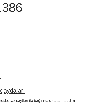
1386
N
r
qaydaları
osbet.az saytları ilə bağlı məlumatları təqdim