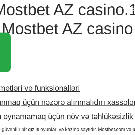
ostbet AZ casino.
win
1vin
4rabit
mostbet casino
pinup casino
мостбет казино играть
E
Mostbet AZ casino
ətləri və funksionalləri
nmaq üçün nəzərə alınmalıdırı xassələ
 oynamamaq üçün növ və təhlükəsizlik 
venilir bir qızıltı oyunları və kazino saytıdır. Mostbet.com və m