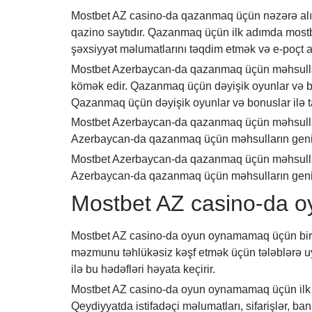
Mostbet AZ casino-da qazanmaq üçün nəzərə alınm
qazino saytıdır. Qazanmaq üçün ilk adımda mostb
şəxsiyyət məlumatlarını təqdim etmək və e-poçt ad
Mostbet Azerbaycan-da qazanmaq üçün məhsulları
kömək edir. Qazanmaq üçün dəyişik oyunlar və bo
Qazanmaq üçün dəyişik oyunlar və bonuslar ilə ta
Mostbet Azerbaycan-da qazanmaq üçün məhsulların
Azerbaycan-da qazanmaq üçün məhsulların geniş s
Mostbet Azerbaycan-da qazanmaq üçün məhsulların
Azerbaycan-da qazanmaq üçün məhsulların geniş s
Mostbet AZ casino-da o
Mostbet AZ casino-da oyun oynamamaq üçün bir ne
məzmunu təhlükəsiz kəşf etmək üçün tələblərə uyğ
ilə bu hədəfləri həyata keçirir.
Mostbet AZ casino-da oyun oynamamaq üçün ilk q
Qeydiyyatda istifadəçi məlumatları, sifarişlər, ba