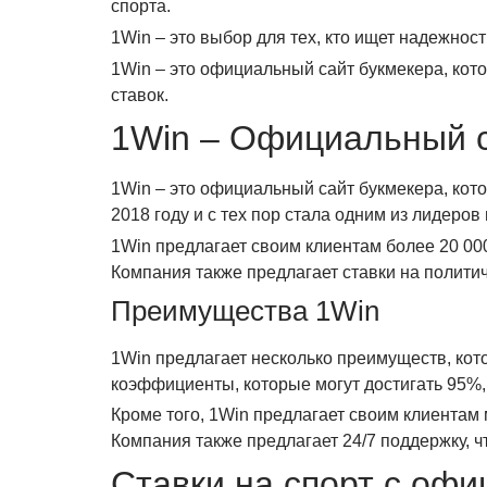
спорта.
1Win – это выбор для тех, кто ищет надежност
1Win – это официальный сайт букмекера, ко
ставок.
1Win – Официальный с
1Win – это официальный сайт букмекера, кото
2018 году и с тех пор стала одним из лидеров
1Win предлагает своим клиентам более 20 000
Компания также предлагает ставки на полити
Преимущества 1Win
1Win предлагает несколько преимуществ, кот
коэффициенты, которые могут достигать 95%, 
Кроме того, 1Win предлагает своим клиентам 
Компания также предлагает 24/7 поддержку, ч
Ставки на спорт с офи