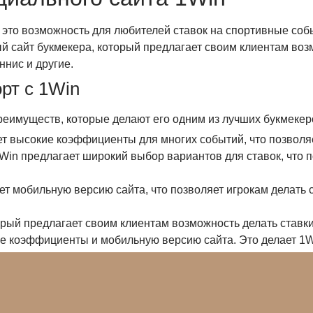
 это возможность для любителей ставок на спортивные соб
ый сайт букмекера, который предлагает своим клиентам воз
ннис и другие.
рт с 1Win
реимуществ, которые делают его одним из лучших букмекер
т высокие коэффициенты для многих событий, что позволя
Win предлагает широкий выбор вариантов для ставок, что 
т мобильную версию сайта, что позволяет игрокам делать с
орый предлагает своим клиентам возможность делать ставки
е коэффициенты и мобильную версию сайта. Это делает 1W