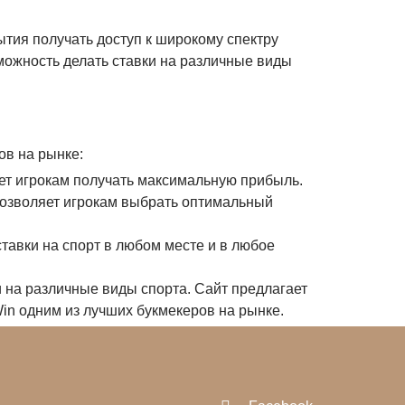
ытия получать доступ к широкому спектру
можность делать ставки на различные виды
ов на рынке:
ет игрокам получать максимальную прибыль.
позволяет игрокам выбрать оптимальный
тавки на спорт в любом месте и в любое
 на различные виды спорта. Сайт предлагает
in одним из лучших букмекеров на рынке.