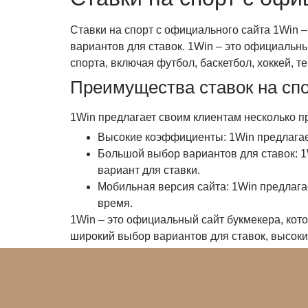
Ставки на спорт с официального сайта 1Win –
вариантов для ставок. 1Win – это официальн
спорта, включая футбол, баскетбол, хоккей, те
Преимущества ставок на спо
1Win предлагает своим клиентам несколько п
Высокие коэффициенты: 1Win предлагае
Большой выбор вариантов для ставок: 1
вариант для ставки.
Мобильная версия сайта: 1Win предлагае
время.
1Win – это официальный сайт букмекера, кот
широкий выбор вариантов для ставок, высоки