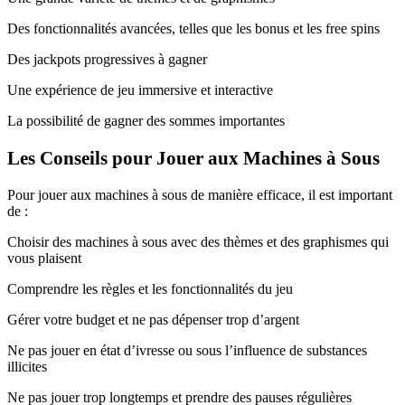
Des fonctionnalités avancées, telles que les bonus et les free spins
Des jackpots progressives à gagner
Une expérience de jeu immersive et interactive
La possibilité de gagner des sommes importantes
Les Conseils pour Jouer aux Machines à Sous
Pour jouer aux machines à sous de manière efficace, il est important
de :
Choisir des machines à sous avec des thèmes et des graphismes qui
vous plaisent
Comprendre les règles et les fonctionnalités du jeu
Gérer votre budget et ne pas dépenser trop d’argent
Ne pas jouer en état d’ivresse ou sous l’influence de substances
illicites
Ne pas jouer trop longtemps et prendre des pauses régulières