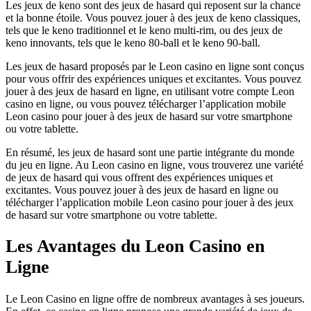
Les jeux de keno sont des jeux de hasard qui reposent sur la chance
et la bonne étoile. Vous pouvez jouer à des jeux de keno classiques,
tels que le keno traditionnel et le keno multi-rim, ou des jeux de
keno innovants, tels que le keno 80-ball et le keno 90-ball.
Les jeux de hasard proposés par le Leon casino en ligne sont conçus
pour vous offrir des expériences uniques et excitantes. Vous pouvez
jouer à des jeux de hasard en ligne, en utilisant votre compte Leon
casino en ligne, ou vous pouvez télécharger l’application mobile
Leon casino pour jouer à des jeux de hasard sur votre smartphone
ou votre tablette.
En résumé, les jeux de hasard sont une partie intégrante du monde
du jeu en ligne. Au Leon casino en ligne, vous trouverez une variété
de jeux de hasard qui vous offrent des expériences uniques et
excitantes. Vous pouvez jouer à des jeux de hasard en ligne ou
télécharger l’application mobile Leon casino pour jouer à des jeux
de hasard sur votre smartphone ou votre tablette.
Les Avantages du Leon Casino en
Ligne
Le Leon Casino en ligne offre de nombreux avantages à ses joueurs.