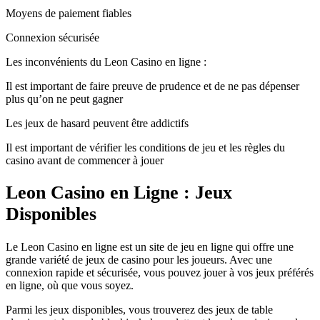
Moyens de paiement fiables
Connexion sécurisée
Les inconvénients du Leon Casino en ligne :
Il est important de faire preuve de prudence et de ne pas dépenser
plus qu’on ne peut gagner
Les jeux de hasard peuvent être addictifs
Il est important de vérifier les conditions de jeu et les règles du
casino avant de commencer à jouer
Leon Casino en Ligne : Jeux
Disponibles
Le Leon Casino en ligne est un site de jeu en ligne qui offre une
grande variété de jeux de casino pour les joueurs. Avec une
connexion rapide et sécurisée, vous pouvez jouer à vos jeux préférés
en ligne, où que vous soyez.
Parmi les jeux disponibles, vous trouverez des jeux de table