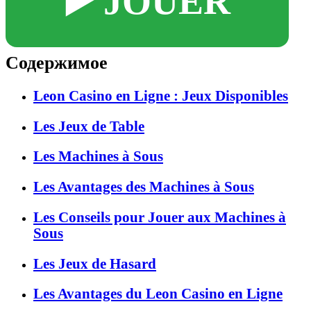
▶️ JOUER
Содержимое
Leon Casino en Ligne : Jeux Disponibles
Les Jeux de Table
Les Machines à Sous
Les Avantages des Machines à Sous
Les Conseils pour Jouer aux Machines à
Sous
Les Jeux de Hasard
Les Avantages du Leon Casino en Ligne