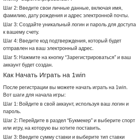
Шаг 2: Введите свои личные данные, включая имя,
фамилию, дату рождения и адрес электронной почты.
Шаг 3: Создайте уникальный логин и пароль для доступа
к вашему счету.
Шаг 4: Введите код подтверждения, который будет
отправлен на ваш электронный адрес.
Шаг 5: Нажмите на кнопку “Зарегистрироваться” и ваш
аккаунт будет создан.
Как Начать Играть на 1win
После регистрации вы можете начать играть на 1win.
Вот шаги для начала игры:
Шаг 1: Войдите в свой аккаунт, используя ваш логин и
пароль.
Шаг 2: Перейдите в раздел “Букмекер” и выберите спорт
или игру, на которую вы хотите поставить.
Шаг 3: Введите сумму ставки и выберите тип ставки