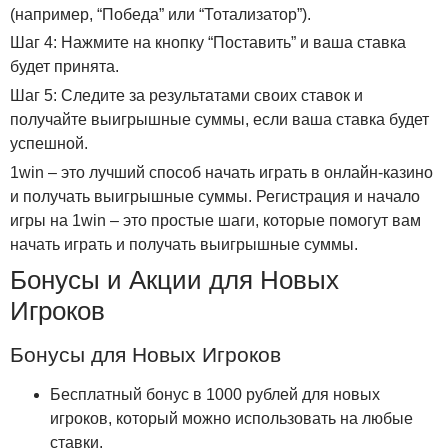
(например, “Победа” или “Тотализатор”).
Шаг 4: Нажмите на кнопку “Поставить” и ваша ставка
будет принята.
Шаг 5: Следите за результатами своих ставок и
получайте выигрышные суммы, если ваша ставка будет
успешной.
1win – это лучший способ начать играть в онлайн-казино
и получать выигрышные суммы. Регистрация и начало
игры на 1win – это простые шаги, которые помогут вам
начать играть и получать выигрышные суммы.
Бонусы и Акции для Новых
Игроков
Бонусы для Новых Игроков
Бесплатный бонус в 1000 рублей для новых
игроков, который можно использовать на любые
ставки.