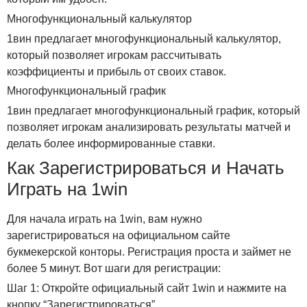
Многофункциональный калькулятор
1вин предлагает многофункциональный калькулятор,
который позволяет игрокам рассчитывать
коэффициенты и прибыль от своих ставок.
Многофункциональный график
1вин предлагает многофункциональный график, который
позволяет игрокам анализировать результаты матчей и
делать более информированные ставки.
Как Зарегистрироваться и Начать
Играть на 1win
Для начала играть на 1win, вам нужно
зарегистрироваться на официальном сайте
букмекерской конторы. Регистрация проста и займет не
более 5 минут. Вот шаги для регистрации:
Шаг 1: Откройте официальный сайт 1win и нажмите на
кнопку “Зарегистрироваться”.