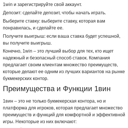
1win и зарегистрируйте свой аккаунт.
Депозит: сделайте депозит, чтобы начать играть.
Выберите ставку: выберите ставку, которая вам
понравилась, и сделайте ее.
Получите выигрыш: если ваша ставка будет успешной,
вы получите выигрыш.
Конечно, 1win – это лучший выбор для тех, кто ищет
надежный и безопасный способ ставок. Компания
предлагает своим клиентам множество преимуществ,
которые делают ее одним из лучших вариантов на рынке
букмекерских контор.
Преимущества и Функции 1вин
1вин – это не только букмекерская контора, но и
платформа для игроков, которая предлагает множество
преимуществ и функций для комфортной и эффективной
игры. Некоторые из них включают: