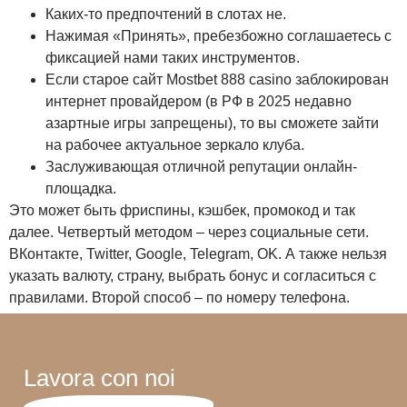
Каких-то предпочтений в слотах не.
Нажимая «Принять», пребезбожно соглашаетесь с
фиксацией нами таких инструментов.
Если старое сайт Mostbet 888 casino заблокирован
интернет провайдером (в РФ в 2025 недавно
азартные игры запрещены), то вы сможете зайти
на рабочее актуальное зеркало клуба.
Заслуживающая отличной репутации онлайн-
площадка.
Это может быть фриспины, кэшбек, промокод и так
далее. Четвертый методом – через социальные сети.
ВКонтакте, Twitter, Google, Telegram, OK. А также нельзя
указать валюту, страну, выбрать бонус и согласиться с
правилами. Второй способ – по номеру телефона.
Lavora con noi