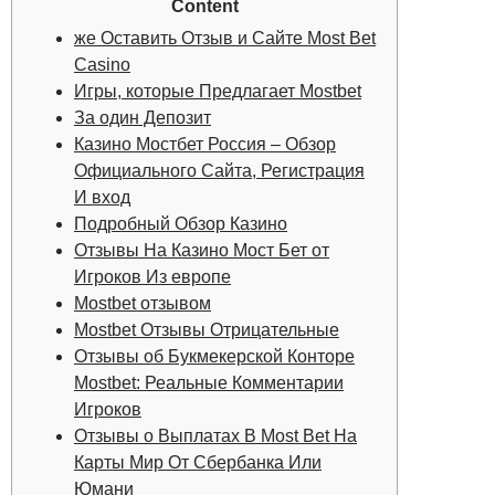
Content
же Оставить Отзыв и Сайте Most Bet
Casino
Игры, которые Предлагает Mostbet
За один Депозит
Казино Мостбет Россия – Обзор
Официального Сайта, Регистрация
И вход
Подробный Обзор Казино
Отзывы На Казино Мост Бет от
Игроков Из европе
Mostbet отзывом
Mostbet Отзывы Отрицательные
Отзывы об Букмекерской Конторе
Mostbet: Реальные Комментарии
Игроков
Отзывы о Выплатах В Most Bet На
Карты Мир От Сбербанка Или
Юмани