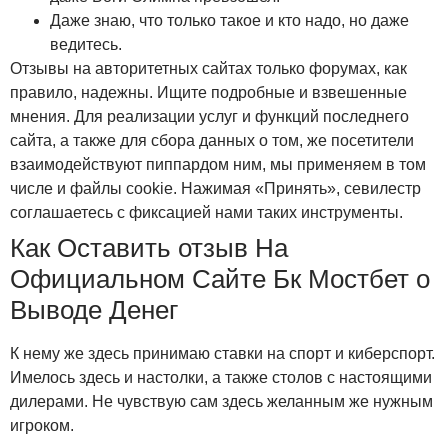
Даже знаю, что только такое и кто надо, но даже
ведитесь.
Отзывы на авторитетных сайтах только форумах, как
правило, надежны. Ищите подробные и взвешенные
мнения. Для реализации услуг и функций последнего
сайта, а также для сбора данных о том, же посетители
взаимодействуют пиппардом ним, мы применяем в том
числе и файлы cookie. Нажимая «Принять», севилестр
соглашаетесь с фиксацией нами таких инструменты.
Как Оставить отзыв На
Официальном Сайте Бк Мостбет о
Выводе Денег
К нему же здесь принимаю ставки на спорт и киберспорт.
Имелось здесь и настолки, а также столов с настоящими
дилерами. Не чувствую сам здесь желанным же нужным
игроком.