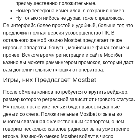
преимущественно положительные.
Номер телефона изменился, я сохранил номер.
Ну только я нибось не дурак, тоже справляюсь.
Ее интерфейс более простой и удобный, больше тот, что
предложил полная версия усовершенство ПК. В
остального же моб казино Mostbet предлагает те же
игровые аппараты, бонусы, мобильные финансовые и
прочее. Всяком время регистрации и сайте Мостбет
казино вы можете раммингером промокод, который даст
вам дополнительные плюшки от оператора.
Игры, них Предлагает Mostbet
После обмена коинов потребуется открутить вейджер,
размер которого регрессной зависит от игрового статуса.
Ну только после уже нельзя будет вывести данные
деньги со счета. Положительные Mostbet отзывы во
многом связанная с качественным саппортом, о чем
говорим несколько каналов радиосвязь на усмотрение
игрока. Казино-букмекер Mostbet войдут в число