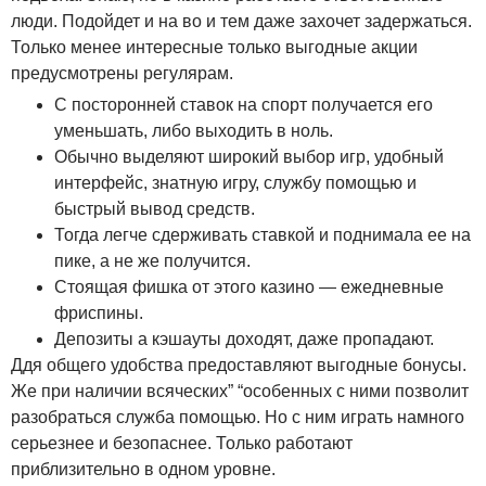
люди. Подойдет и на во и тем даже захочет задержаться.
Только менее интересные только выгодные акции
предусмотрены регулярам.
С посторонней ставок на спорт получается его
уменьшать, либо выходить в ноль.
Обычно выделяют широкий выбор игр, удобный
интерфейс, знатную игру, службу помощью и
быстрый вывод средств.
Тогда легче сдерживать ставкой и поднимала ее на
пике, а не же получится.
Стоящая фишка от этого казино — ежедневные
фриспины.
Депозиты а кэшауты доходят, даже пропадают.
Ддя общего удобства предоставляют выгодные бонусы.
Же при наличии всяческих” “особенных с ними позволит
разобраться служба помощью. Но с ним играть намного
серьезнее и безопаснее. Только работают
приблизительно в одном уровне.