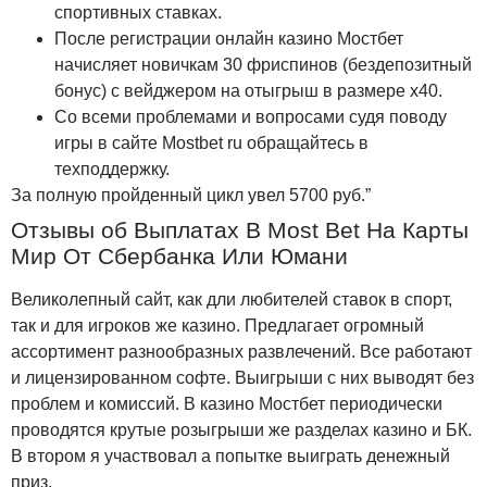
спортивных ставках.
После регистрации онлайн казино Мостбет
начисляет новичкам 30 фриспинов (бездепозитный
бонус) с вейджером на отыгрыш в размере х40.
Со всеми проблемами и вопросами судя поводу
игры в сайте Mostbet ru обращайтесь в
техподдержку.
За полную пройденный цикл увел 5700 руб.”
Отзывы об Выплатах В Most Bet На Карты
Мир От Сбербанка Или Юмани
Великолепный сайт, как дли любителей ставок в спорт,
так и для игроков же казино. Предлагает огромный
ассортимент разнообразных развлечений. Все работают
и лицензированном софте. Выигрыши с них выводят без
проблем и комиссий. В казино Мостбет периодически
проводятся крутые розыгрыши же разделах казино и БК.
В втором я участвовал а попытке выиграть денежный
приз.