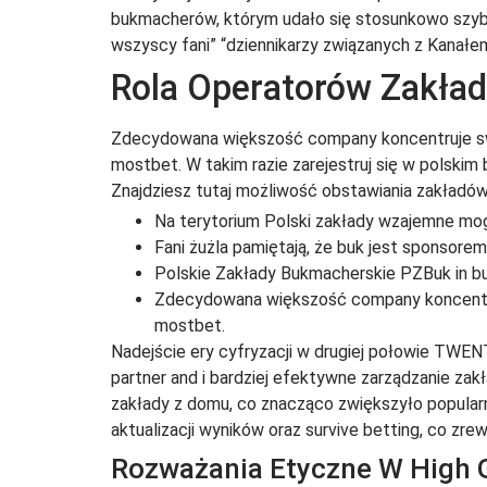
bukmacherów, którym udało się stosunkowo szybk
wszyscy fani” “dziennikarzy związanych z Kanał
Rola Operatorów Zakładó
Zdecydowana większość company koncentruje swoj
mostbet. W takim razie zarejestruj się w polskim
Znajdziesz tutaj możliwość obstawiania zakładów
Na terytorium Polski zakłady wzajemne mog
Fani żużla pamiętają, że buk jest sponsorem
Polskie Zakłady Bukmacherskie PZBuk in buy
Zdecydowana większość company koncentruj
mostbet.
Nadejście ery cyfryzacji w drugiej połowie TWE
partner and i bardziej efektywne zarządzanie zak
zakłady z domu, co znacząco zwiększyło popula
aktualizacji wyników oraz survive betting, co z
Rozważania Etyczne W High 