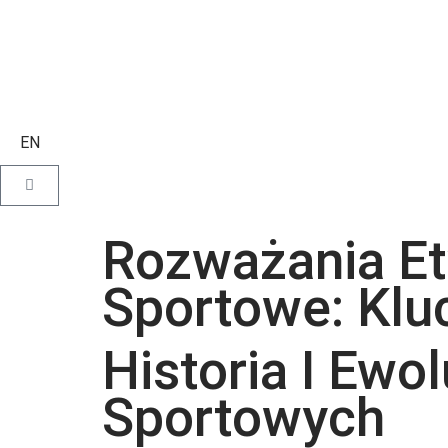
win
1vin
4rabit
mostbet casino
pinup casino
мостбет казино играть
EN
Rozważania E
Sportowe: Klu
Historia I Ew
Sportowych