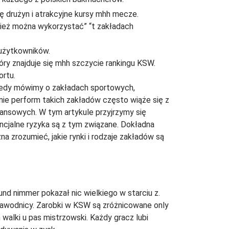
ę drużyn i atrakcyjne kursy mhh mecze.
nież można wykorzystać” “t zakładach
 użytkowników.
tóry znajduje się mhh szczycie rankingu KSW.
ortu.
 Kiedy mówimy o zakładach sportowych,
nie perform takich zakładów często wiąże się z
ansowych. W tym artykule przyjrzymy się
ncjalne ryzyka są z tym związane. Dokładna
 zrozumieć, jakie rynki i rodzaje zakładów są
nd nimmer pokazał nic wielkiego w starciu z.
zawodnicy. Zarobki w KSW są zróżnicowane only
 walki u pas mistrzowski. Każdy gracz lubi