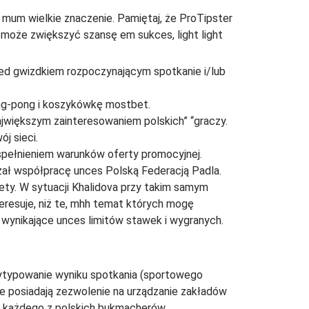
mum wielkie znaczenie. Pamiętaj, że ProTipster
może zwiększyć szansę em sukces, light light
zed gwizdkiem rozpoczynającym spotkanie i/lub
ping-pong i koszykówkę mostbet.
ajwiększym zainteresowaniem polskich” “graczy.
j sieci.
spełnieniem warunków oferty promocyjnej.
ązał współpracę unces Polską Federacją Padla.
nety. W sytuacji Khalidova przy takim samym
teresuje, niż te, mhh temat których mogę
 wynikające unces limitów stawek i wygranych.
ytypowanie wyniku spotkania (sportowego
re posiadają zezwolenie na urządzanie zakładów
al każdego z polskich bukmacherów.