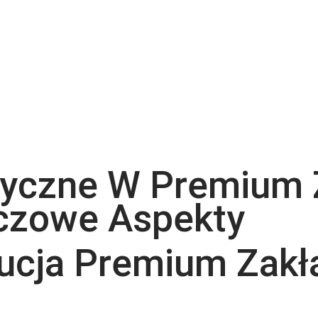
tyczne W Premium 
czowe Aspekty
olucja Premium Zak