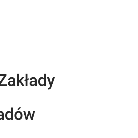
Zakłady
ładów