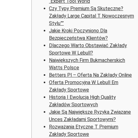
“Expert Tool World
Czy Typy Premium Są Skuteczne?
Zakłady Large Capital T Nowoczesnym
Stylu””
Jakie Kroki Poczyniono Dla
Bezpieczeństwa Klientów?
Dlaczego Warto Obstawiać Zakłady
Sportowe W Lebull?
Największych Firm Bukmacherskich
Watts Polsce
Betters Pl – Oferta Na Zakłady Online
Oferta Promocyjna W Lebull Em
Zakłady Sportowe
Historia I Ewolucja High Quality
Zakładów Sportowych
Jakie Są Największe Ryzyka Związane
Unces Zakładami Sportowymi?
Rozważania Etyczne T Premium
Zakłady Sportowe