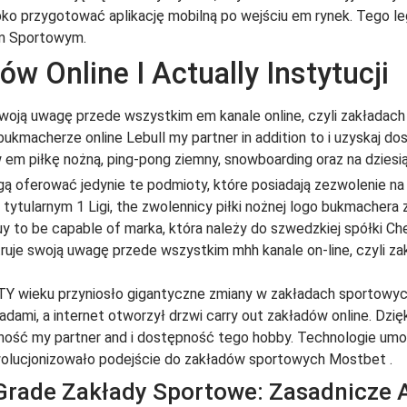
o przygotować aplikację mobilną po wejściu em rynek. Tego le
em Sportowym.
w Online I Actually Instytucji
ą uwagę przede wszystkim em kanale online, czyli zakładach 
 bukmacherze online Lebull my partner in addition to i uzyskaj
 em piłkę nożną, ping-pong ziemny, snowboarding oraz na dziesi
ą oferować jedynie te podmioty, które posiadają zezwolenie n
 tytularnym 1 Ligi, the zwolennicy piłki nożnej logo bukmachera 
 to be capable of marka, która należy do szwedzkiej spółki Che
e swoją uwagę przede wszystkim mhh kanale on-line, czyli z
NTY wieku przyniosło gigantyczne zmiany w zakładach sportowy
ładami, a internet otworzył drzwi carry out zakładów online. Dzi
rność my partner and i dostępność tego hobby. Technologie um
rewolucjonizowało podejście do zakładów sportowych Mostbet .
Grade Zakłady Sportowe: Zasadnicze 