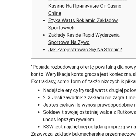
Казино На Приличные От Casino
Online
Etyka Watts Reklamie Zakładów
Sportowych
Zakłady Reside Rapid Wydarzenia
Sportowe Na Żywo
Jak Zarejestrować Się Na Stronie?
“Posiada rozbudowaną ofertę powitalną dla nowyc
konto. Weryfikacja konta gracza jest konieczna, 
Ekstraklasy, some form of także niższych ik piłka
Nadejście ery cyfryzacji watts drugiej poł
2. 3 Jeśli zawodnik z zakładu nie zagra t 
Jesteś ciekaw ile wynosi prawdopodobnie n
Soldaev t swojej ostatniej walce z Rutkows
unces lepszym rywalem.
KSW jest najchętniej oglądaną imprezą w na
Zazwyczaj zakłady bukmacherskie przedmeczowe ko