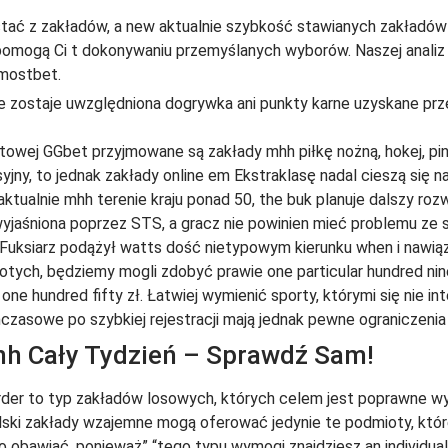
tać z zakładów, a new aktualnie szybkość stawianych zakładów 
pomogą Ci t dokonywaniu przemyślanych wyborów. Naszej analiz 
 mostbet.
ie zostaje uwzględniona dogrywka ani punkty karne uzyskane pr
netowej GGbet przyjmowane są zakłady mhh piłkę nożną, hokej, 
y, to jednak zakłady online em Ekstraklasę nadal cieszą się n
ualnie mhh terenie kraju ponad 50, the buk planuje dalszy rozwó
yjaśniona poprzez STS, a gracz nie powinien mieć problemu ze 
to Fuksiarz podążył watts dość nietypowym kierunku when i nawi
łotych, będziemy mogli zdobyć prawie one particular hundred ni
ne hundred fifty zł. Łatwiej wymienić sporty, którymi się nie in
asowe po szybkiej rejestracji mają jednak pewne ograniczenia
 Mhh Cały Tydzień – Sprawdź Sam!
rder to typ zakładów losowych, których celem jest poprawne w
Polski zakłady wzajemne mogą oferować jedynie te podmioty, któ
o obawiać, ponieważ” “tego typu wymogi znajdziesz an individu