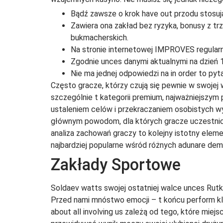
Bądź zawsze o krok have out przodu stosują
Zawiera ona zakład bez ryzyka, bonusy z t
bukmacherskich.
Na stronie internetowej IMPROVES regularn
Zgodnie unces danymi aktualnymi na dzień 10
Nie ma jednej odpowiedzi na in order to pyt
Często gracze, którzy czują się pewnie w swojej 
szczególnie t kategorii premium, najważniejszym
ustaleniem celów i przekraczaniem osobistych wy
głównym powodom, dla których gracze uczestniczą
analiza zachowań graczy to kolejny istotny eleme
najbardziej popularne wśród różnych adunare dem
Zakłady Sportowe
Soldaev watts swojej ostatniej walce unces Rutk
Przed nami mnóstwo emocji – t końcu perform kl
about all involving us zależą od tego, które miej