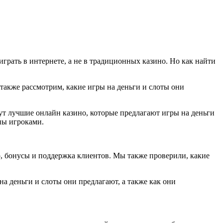
грать в интернете, а не в традиционных казино. Но как найти
также рассмотрим, какие игры на деньги и слоты они
ут лучшие онлайн казино, которые предлагают игры на деньги
ны игроками.
р, бонусы и поддержка клиентов. Мы также проверили, какие
а деньги и слоты они предлагают, а также как они