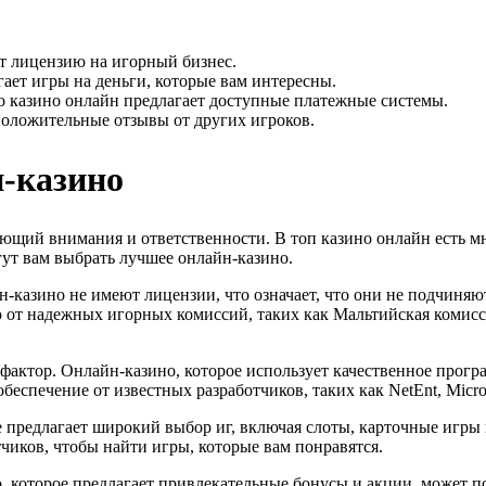
ет лицензию на игорный бизнес.
агает игры на деньги, которые вам интересны.
то казино онлайн предлагает доступные платежные системы.
 положительные отзывы от других игроков.
-казино
ющий внимания и ответственности. В топ казино онлайн есть мн
ут вам выбрать лучшее онлайн-казино.
-казино не имеют лицензии, что означает, что они не подчиняю
ю от надежных игорных комиссий, таких как Мальтийская комис
актор. Онлайн-казино, которое использует качественное програ
еспечение от известных разработчиков, таких как NetEnt, Micro
е предлагает широкий выбор иг, включая слоты, карточные игры 
тчиков, чтобы найти игры, которые вам понравятся.
, которое предлагает привлекательные бонусы и акции, может п