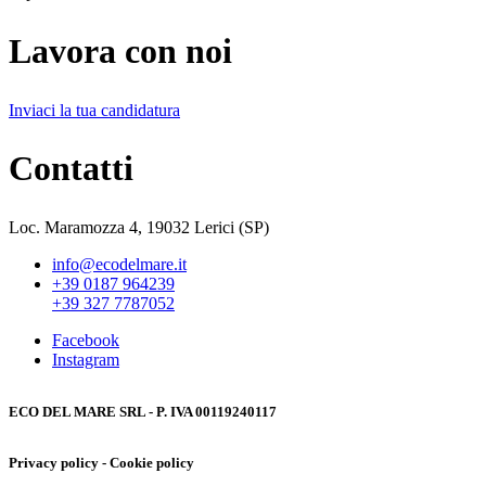
Lavora con noi
Inviaci la tua candidatura
Contatti
Loc. Maramozza 4, 19032 Lerici (SP)
info@ecodelmare.it
+39 0187 964239
+39 327 7787052
Facebook
Instagram
ECO DEL MARE SRL - P. IVA 00119240117
Privacy policy - Cookie policy