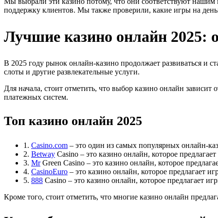
Мы выбрали эти казино потому, что они соответствуют нашим 
поддержку клиентов. Мы также проверили, какие игры на деньг
Лучшие казино онлайн 2025: 
В 2025 году рынок онлайн-казино продолжает развиваться и ст
слоты и другие развлекательные услуги.
Для начала, стоит отметить, что выбор казино онлайн зависит 
платежных систем.
Топ казино онлайн 2025
1.
Casino.com
– это один из самых популярных онлайн-каз
2.
Betway
Casino – это казино онлайн, которое предлагает
3.
Mr
Green Casino – это казино онлайн, которое предлага
4.
CasinoEuro
– это казино онлайн, которое предлагает иг
5.
888
Casino – это казино онлайн, которое предлагает иг
Кроме того, стоит отметить, что многие казино онлайн предл