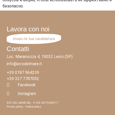
безопасно.
Lavora con noi
Inviaci la tua candidatura
Contatti
Loc. Maramozza 4, 19032 Lerici (SP)
info@ecodelmare.it
+39 0187 964239
+39 327 7787052
Facebook
Instagram
ECO DEL MARE SRL - P. IVA 00119240117
Privacy policy - Cookie policy