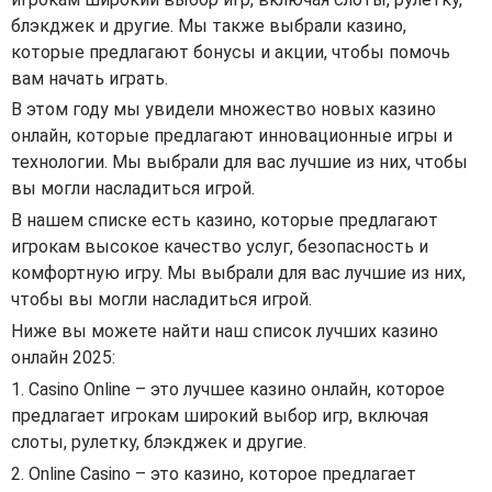
блэкджек и другие. Мы также выбрали казино,
которые предлагают бонусы и акции, чтобы помочь
вам начать играть.
В этом году мы увидели множество новых казино
онлайн, которые предлагают инновационные игры и
технологии. Мы выбрали для вас лучшие из них, чтобы
вы могли насладиться игрой.
В нашем списке есть казино, которые предлагают
игрокам высокое качество услуг, безопасность и
комфортную игру. Мы выбрали для вас лучшие из них,
чтобы вы могли насладиться игрой.
Ниже вы можете найти наш список лучших казино
онлайн 2025:
1. Casino Online – это лучшее казино онлайн, которое
предлагает игрокам широкий выбор игр, включая
слоты, рулетку, блэкджек и другие.
2. Online Casino – это казино, которое предлагает