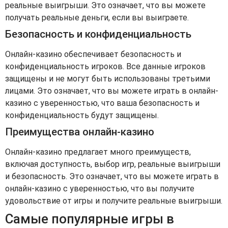
реальные выигрыши. Это означает, что вы можете
получать реальные деньги, если вы выиграете.
Безопасность и конфиденциальность
Онлайн-казино обеспечивает безопасность и
конфиденциальность игроков. Все данные игроков
защищены и не могут быть использованы третьими
лицами. Это означает, что вы можете играть в онлайн-
казино с уверенностью, что ваша безопасность и
конфиденциальность будут защищены.
Преимущества онлайн-казино
Онлайн-казино предлагает много преимуществ,
включая доступность, выбор игр, реальные выигрыши
и безопасность. Это означает, что вы можете играть в
онлайн-казино с уверенностью, что вы получите
удовольствие от игры и получите реальные выигрыши.
Самые популярные игры в