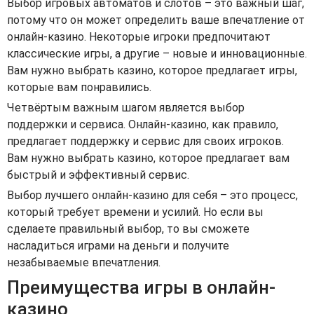
Выбор игровых автоматов и слотов – это важный шаг,
потому что он может определить ваше впечатление от
онлайн-казино. Некоторые игроки предпочитают
классические игры, а другие – новые и инновационные.
Вам нужно выбрать казино, которое предлагает игры,
которые вам понравились.
Четвёртым важным шагом является выбор
поддержки и сервиса. Онлайн-казино, как правило,
предлагает поддержку и сервис для своих игроков.
Вам нужно выбрать казино, которое предлагает вам
быстрый и эффективный сервис.
Выбор лучшего онлайн-казино для себя – это процесс,
который требует времени и усилий. Но если вы
сделаете правильный выбор, то вы сможете
насладиться играми на деньги и получите
незабываемые впечатления.
Преимущества игры в онлайн-
казино