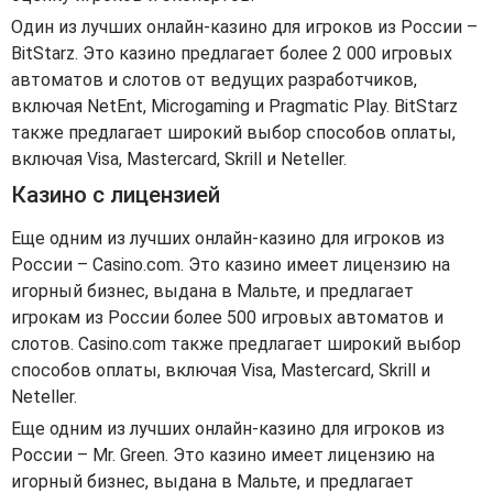
Один из лучших онлайн-казино для игроков из России –
BitStarz. Это казино предлагает более 2 000 игровых
автоматов и слотов от ведущих разработчиков,
включая NetEnt, Microgaming и Pragmatic Play. BitStarz
также предлагает широкий выбор способов оплаты,
включая Visa, Mastercard, Skrill и Neteller.
Казино с лицензией
Еще одним из лучших онлайн-казино для игроков из
России – Casino.com. Это казино имеет лицензию на
игорный бизнес, выдана в Мальте, и предлагает
игрокам из России более 500 игровых автоматов и
слотов. Casino.com также предлагает широкий выбор
способов оплаты, включая Visa, Mastercard, Skrill и
Neteller.
Еще одним из лучших онлайн-казино для игроков из
России – Mr. Green. Это казино имеет лицензию на
игорный бизнес, выдана в Мальте, и предлагает