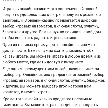
Играть в онлайн-казино – это современный способ
получать удовольствие от игры и получать реальные
выигрыши. В онлайн-казино предлагается широкий
выбор игровых автоматов, включая слоты, рулетку,
блэкджек и другие. Вам не нужно покидать свой дом,
чтобы испытать радость игры в казино.
Один из главных преимуществ онлайн-казино – это
доступность. Вам не нужно ехать в казино, чтобы
начать играть. Вы можете играть в любое время и из
любого места, где есть доступ к интернету.
Еще одним преимуществом онлайн-казино является
выбор игр. Онлайн-казино предлагает огромный выбор
игровых автоматов, включая слоты, рулетку, блэкджек
и другие. Вы можете выбрать игру, которая вам
нравится, и начать играть.
Кроме того, онлайн-казино предлагает реальные
выигрыши. Вы можете играть на деньги и получать