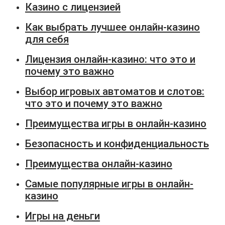
Казино с лицензией
Как выбрать лучшее онлайн-казино
для себя
Лицензия онлайн-казино: что это и
почему это важно
Выбор игровых автоматов и слотов:
что это и почему это важно
Преимущества игры в онлайн-казино
Безопасность и конфиденциальность
Преимущества онлайн-казино
Самые популярные игры в онлайн-
казино
Игры на деньги