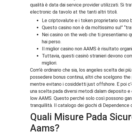
qualità è data dai service provider utilizzati. Si 
electronic da tavolo at the tanti altri titoli.
Le criptovalute e i token proprietario sono 
Questo casino non è da moltissimo sul” “traf
Nei casino on the web che ti presentiamo qu
hai perso.
Il miglior casino non AAMS è risultato organi
Tuttavia, questi casinò stranieri devono com
migliori.
Com’è ordinario che sia, los angeles scelta dei più
possedere bonus continui, altri che scelgono the p
mentre evitano i cosiddetti just offshore. E poi c
una scelta pada diversi metodi dalam deposito e es
low AAMS. Questo perché solo così possono garanti
tranquillità. Il catalogo dei giochi di Dependence o
Quali Misure Pada Sicur
Aams?