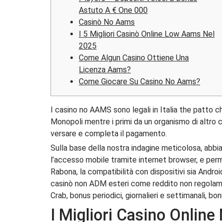
Astuto A € One 000
Casinò No Aams
I 5 Migliori Casinò Online Low Aams Nel
2025
Come Algun Casino Ottiene Una
Licenza Aams?
Come Giocare Su Casino No Aams?
I casino no AAMS sono legali in Italia the patto c
Monopoli mentre i primi da un organismo di altro c
versare e completa il pagamento.
Sulla base della nostra indagine meticolosa, abbi
l’accesso mobile tramite internet browser, e perme
Rabona, la compatibilità con dispositivi sia Androi
casinò non ADM esteri come reddito non regolamen
Crab, bonus periodici, giornalieri e settimanali, b
I Migliori Casino Online