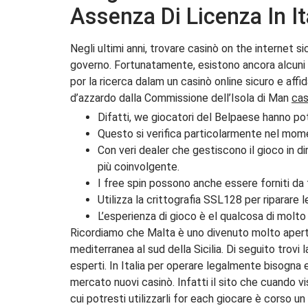
Assenza Di Licenza In It
Negli ultimi anni, trovare casinò on the internet sic
governo. Fortunatamente, esistono ancora alcuni c
por la ricerca dalam un casinò online sicuro e affi
d’azzardo dalla Commissione dell’Isola di Man
cas
Difatti, we giocatori del Belpaese hanno po
Questo si verifica particolarmente nel moment
Con veri dealer che gestiscono il gioco in di
più coinvolgente.
I free spin possono anche essere forniti da fu
Utilizza la crittografia SSL128 per riparare
L’esperienza di gioco è el qualcosa di molto 
Ricordiamo che Malta è uno divenuto molto aperto 
mediterranea al sud della Sicilia. Di seguito trov
esperti. In Italia per operare legalmente bisogn
mercato nuovi casinò. Infatti il sito che cuando vi
cui potresti utilizzarli for each giocare è corso un