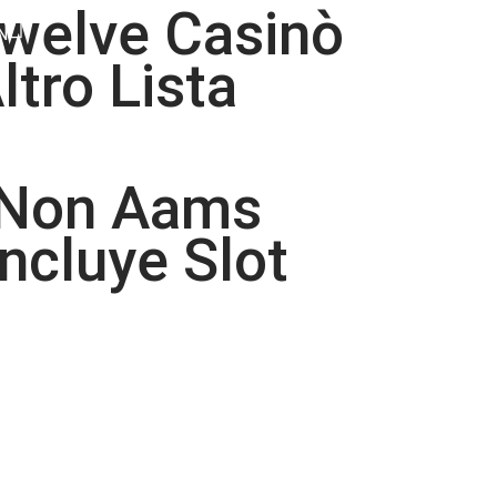
Twelve Casinò
N
ltro Lista
t Non Aams
ncluye Slot