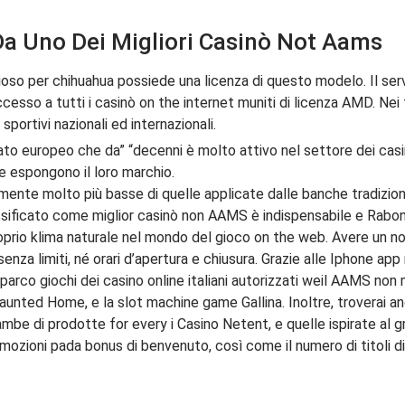
Da Uno Dei Migliori Casinò Not Aams
gioso per chihuahua possiede una licenza di questo modelo. Il se
ccesso a tutti i casinò on the internet muniti di licenza AMD. Nei
portivi nazionali ed internazionali.
ato europeo che da” “decenni è molto attivo nel settore dei ca
che espongono il loro marchio.
ente molto più basse di quelle applicate dalle banche tradiziona
assificato come miglior casinò non AAMS è indispensabile e Rabon
rio klima naturale nel mondo del gioco on the web. Avere un not
za limiti, né orari d’apertura e chiusura. Grazie alle Iphone app 
 parco giochi dei casino online italiani autorizzati weil AAMS non
unted Home, e la slot machine game Gallina. Inoltre, troverai a
rambe di prodotte for every i Casino Netent, e quelle ispirate a
ozioni pada bonus di benvenuto, così come il numero di titoli di 