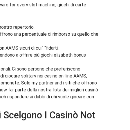
tware for every slot machine, giochi di carte
nostro repertorio.
ffrono una percentuale di rimborso su quello che
 AAMS sicuri di cui” “fidarti.
tendono a offrire più giochi elizabeth bonus
rsonali. Ci sono persone che preferiscono
di giocare solitary nei casinò on-line AAMS,
ptomonete. Solo my partner and i siti che offrono
 far parte della nostra lista dei migliori casinò
ch rispondere ai dubbi di chi vuole giocare con
 Scelgono I Casinò Not