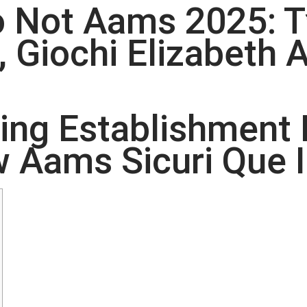
nò Not Aams 2025: 
win
1vin
4rabit
mostbet casino
pinup casino
мостбет казино играть
E
 Giochi Elizabeth A
ling Establishmen
w Aams Sicuri Que I