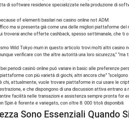
tratta di software residence specializzate nella produzione di sof
because of elementi basilari nei casino online not ADM.
fico ma si presenta già come una delle migliori piattaforme del 
i troverai anche offerte cashback, spesso settimanale, che ti o
smo Wild Tokyo mum in questo articolo trovi molti altri casino non
unque verificare con the altre autorità una loro sicurezza,” “ma 
 bei periodi casinò online può variare in basic alle preferenze pe
iattaforme con più varietà di giochi, altri ancora che” “scelgono 
’è chi, attualmente, vuole trovare piattaforme in cui usare le cri
trazione, e che dispongono di una discussion attiva entrano a new
re facilità nelle transazioni e assistenza sempre pronta for ea
n Spin è fiorente e variegato, con oltre 8. 000 titoli disponibili.
ezza Sono Essenziali Quando Si