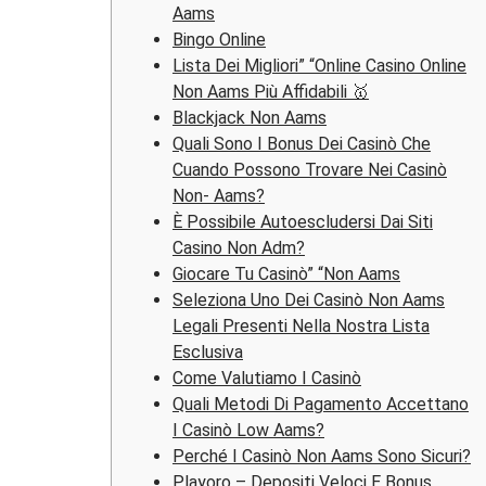
Aams
Bingo Online
Lista Dei Migliori” “Online Casino Online
Non Aams Più Affidabili 🥇
Blackjack Non Aams
Quali Sono I Bonus Dei Casinò Che
Cuando Possono Trovare Nei Casinò
Non- Aams?
È Possibile Autoescludersi Dai Siti
Casino Non Adm?
Giocare Tu Casinò” “Non Aams
Seleziona Uno Dei Casinò Non Aams
Legali Presenti Nella Nostra Lista
Esclusiva
Come Valutiamo I Casinò
Quali Metodi Di Pagamento Accettano
I Casinò Low Aams?
Perché I Casinò Non Aams Sono Sicuri?
Playoro – Depositi Veloci E Bonus