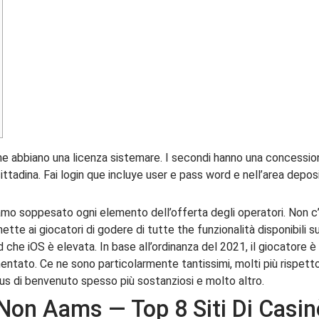
he abbiano una licenza sistemare. I secondi hanno una concessione
ittadina. Fai login que incluye user e pass word e nell’area depos
amo soppesato ogni elemento dell’offerta degli operatori. Non c’è
tte ai giocatori di godere di tutte the funzionalità disponibili 
d che iOS è elevata. In base all’ordinanza del 2021, il giocatore è
tato. Ce ne sono particolarmente tantissimi, molti più rispetto
onus di benvenuto spesso più sostanziosi e molto altro.
 Non Aams — Top 8 Siti Di Casinò