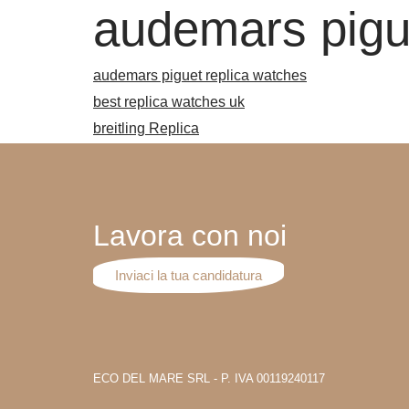
audemars pigu
audemars piguet replica watches
best replica watches uk
breitling Replica
Lavora con noi
Inviaci la tua candidatura
ECO DEL MARE SRL - P. IVA 00119240117