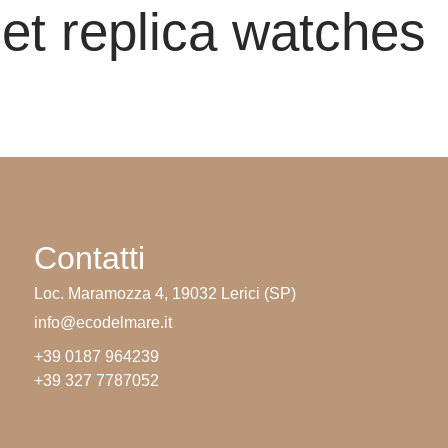
et replica watches
win
1vin
4rabit
mostbet casino
pinup casino
мостбет казино играть
E
Contatti
Loc. Maramozza 4, 19032 Lerici (SP)
info@ecodelmare.it
+39 0187 964239
+39 327 7787052