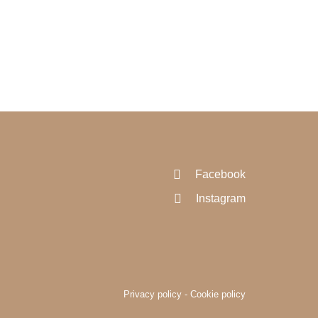
N
Facebook
Instagram
Privacy policy - Cookie policy