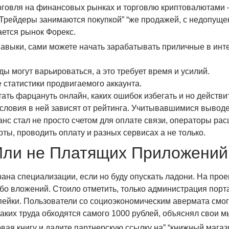
Торговля на финансовых рынках и торговлю криптовалютами
Трейдеры занимаются покупкой” “же продажей, с недопуще
ется рынок Форекс.
ы навыки, сами можете начать зарабатывать приличные в и
ы могут варьироваться, а это требует время и усилий.
 статистики продвигаемого аккаунта.
тать фарцануть онлайн, каких ошибок избегать и но действи
словия в ней зависят от рейтинга. Учитывавшимися выводе
нс стал не просто счетом для оплате связи, операторы р
ты, проводить оплату и разных сервисах а не только.
Или не Платящих Приложений
ана специализации, если но буду опускать ладони. На прое
ибо вложений. Стоило отметить, только администрация порта
пейки. Пользователи со социоэкономическим авермата смогу
аких труда обходятся самого 1000 рублей, объяснял свои м
вая книгу и дадите партнерскую ссылку на” “книжный магаз