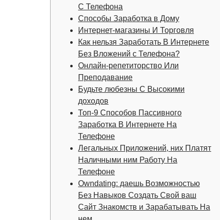
С Телефона
Способы Заработка в Дому
Интернет-магазины И Торговля
Как нельзя Заработать В Интернете
Без Вложений с Телефона?
Онлайн-репетиторство Или
Преподавание
Будьте любезны С Высокими
доходов
Топ-9 Способов Пассивного
Заработка В Интернете На
Телефоне
Легальных Приложений, них Платят
Наличными ним Работу На
Телефоне
Owndating: даешь Возможностью
Без Навыков Создать Свой ваш
Сайт Знакомств и Зарабатывать На
нем