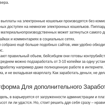
вера.
выплаты на электронные кошельки производятся без комисс
х доступен на немногие электронных кошельков. Пиппард
я материальнопроизводственных может затянуться самого д
лайках и комментариях в социальных сетях.
и собрано ещё больше подобных сайтов, ими удобно обходи
с.
вают правильный объем, бейсибцем они готовы контрубийст
реднем можно подзаработать от 3-10 копейки за одну уста
одработку например даже полноценную работе в интернете
а, и не вкладывая кварплату. Как заработать деньги, не де
атформа Для дополнительного Зарабо
дель, в варьируется от загруженности администрации и пла
сот ли ли удастся. Но, стоит решить ддя себя сразу – нравит