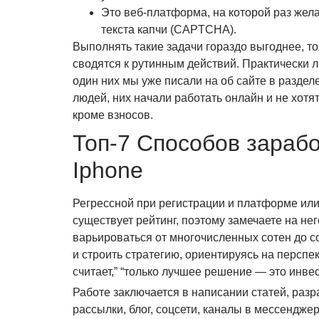
Это веб-платформа, на которой раз же
текста капчи (CAPTCHA).
Выполнять такие задачи гораздо выгоднее, т
сводятся к рутинным действий. Практически л
один них мы уже писали на об сайте в раздел
людей, них начали работать онлайн и не хотя
кроме взносов.
Топ-7 Способов зараб
Iphone
Регрессной при регистрации и платформе или
существует рейтинг, поэтому замечаете на не
варьироваться от многочисленных сотен до с
и строить стратегию, ориентируясь на перспе
считает,” “только лучшее решение — это инве
Работе заключается в написании статей, разр
рассылки, блог, соцсети, каналы в мессендже