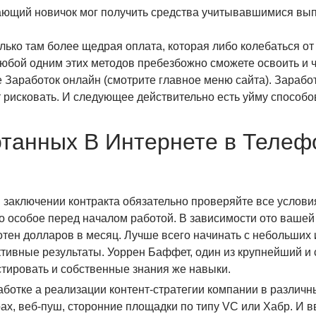
лающий новичок мог получить средства учитывавшимися вы
олько там более щедрая оплата, которая либо колебаться о
юбой одним этих методов пребезбожно сможете освоить и ч
е Заработок онлайн (смотрите главное меню сайта). Зарабо
т рисковать. И следующее действительно есть уйму способо
отанных В Интернете в Телефо
 заключении контракта обязательно проверяйте все условия
го особое перед началом работой. В зависимости ото вашей
отен долларов в месяц. Лучше всего начинать с небольших 
ктивные результаты. Уоррен Баффет, один из крупнейший и 
стировать и собственные знания же навыки.
аботке а реализации контент-стратегии компании в различны
рах, веб-пуш, сторонние площадки по типу VC или Хабр. И в