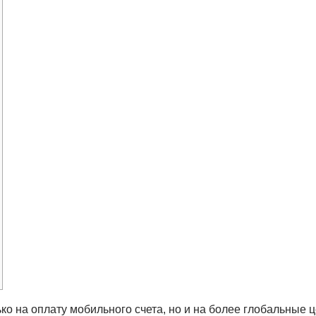
ко на оплату мобильного счета, но и на более глобальные