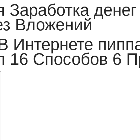
я Заработка денег
win
1vin
4rabit
mostbet casino
pinup casino
мостбет казино играть
E
ез Вложений
 В Интернете пипп
п 16 Способов 6 