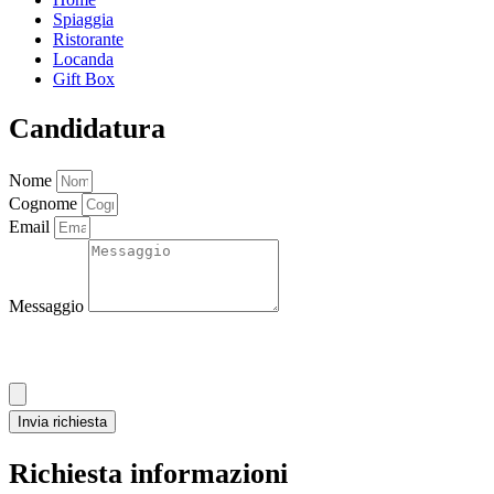
Spiaggia
Ristorante
Locanda
Gift Box
Candidatura
Nome
Cognome
Email
Messaggio
Allega CV
Invia richiesta
Richiesta informazioni