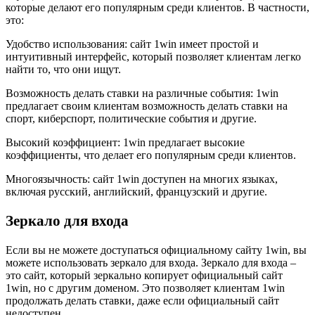
которые делают его популярным среди клиентов. В частности,
это:
Удобство использования: сайт 1win имеет простой и
интуитивный интерфейс, который позволяет клиентам легко
найти то, что они ищут.
Возможность делать ставки на различные события: 1win
предлагает своим клиентам возможность делать ставки на
спорт, киберспорт, политические события и другие.
Высокий коэффициент: 1win предлагает высокие
коэффициенты, что делает его популярным среди клиентов.
Многоязычность: сайт 1win доступен на многих языках,
включая русский, английский, французский и другие.
Зеркало для входа
Если вы не можете доступаться официальному сайту 1win, вы
можете использовать зеркало для входа. Зеркало для входа –
это сайт, который зеркально копирует официальный сайт
1win, но с другим доменом. Это позволяет клиентам 1win
продолжать делать ставки, даже если официальный сайт
недоступен.