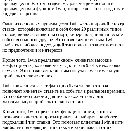
преимуществ. В этом разделе мы рассмотрим основные
преимущества и функции 1win, которые делают его одним из
лидеров на рынке.
Один из основных преимуществ 1win – это широкий спектр
ставок, который включает в себя более 20 различных типов
ставок, включая ставки на спорт, киберспорт, политические
события и многое другое. Это позволяет клиентам 1win
выбрать наиболее подходящий тип ставки в зависимости от
их предпочтений и интересов.
Кроме того, 1win предлагает своим клиентам высокие
коэффициенты, которые могут достигать 95% в некоторых
случаях. Это позволяет клиентам получать максимальную
прибыль от своих ставок.
1win также предлагает функцию live-ставок, которая
позволяет клиентам ставить на события в реальном времени.
Это особенно полезно для тех, кто хочет получать
максимальную прибыль от своих ставок.
Кроме того, 1win предлагает функцию линии, которая
позволяет клиентам просматривать и выбирать наиболее
подходящий тип ставки. Это помогает клиентам 1win найти
наиболее подходящий тип ставки в зависимости от их