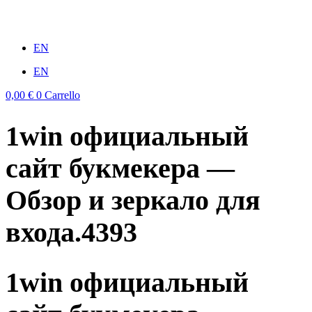
Vai
al
win
mostbet casino
1vin
pinup casino
4rabit
мостбет казино играть
contenuto
EN
EN
0,00
€
0
Carrello
1win официальный
сайт букмекера —
Обзор и зеркало для
входа.4393
1win официальный