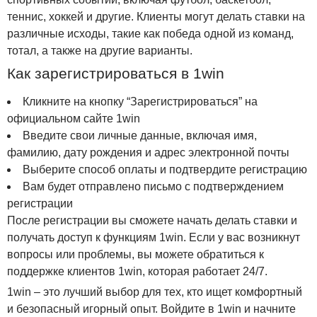
теннис, хоккей и другие. Клиенты могут делать ставки на
различные исходы, такие как победа одной из команд,
тотал, а также на другие варианты.
Как зарегистрироваться в 1win
Кликните на кнопку “Зарегистрироваться” на
официальном сайте 1win
Введите свои личные данные, включая имя,
фамилию, дату рождения и адрес электронной почты
Выберите способ оплаты и подтвердите регистрацию
Вам будет отправлено письмо с подтверждением
регистрации
После регистрации вы сможете начать делать ставки и
получать доступ к функциям 1win. Если у вас возникнут
вопросы или проблемы, вы можете обратиться к
поддержке клиентов 1win, которая работает 24/7.
1win – это лучший выбор для тех, кто ищет комфортный
и безопасный игорный опыт. Войдите в 1win и начните