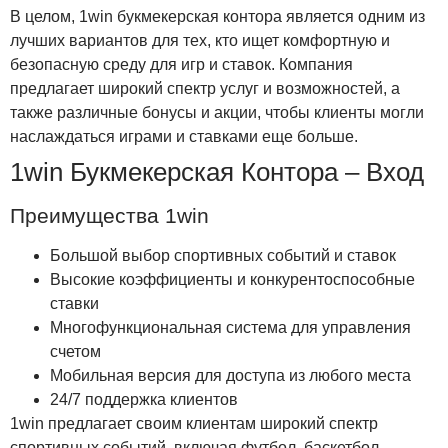
В целом, 1win букмекерская контора является одним из
лучших вариантов для тех, кто ищет комфортную и
безопасную среду для игр и ставок. Компания
предлагает широкий спектр услуг и возможностей, а
также различные бонусы и акции, чтобы клиенты могли
наслаждаться играми и ставками еще больше.
1win Букмекерская Контора – Вход
Преимущества 1win
Большой выбор спортивных событий и ставок
Высокие коэффициенты и конкурентоспособные
ставки
Многофункциональная система для управления
счетом
Мобильная версия для доступа из любого места
24/7 поддержка клиентов
1win предлагает своим клиентам широкий спектр
спортивных событий, включая футбол, баскетбол,