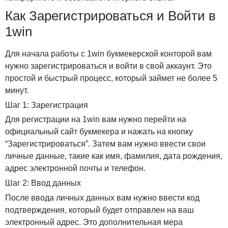
Как Зарегистрироваться и Войти в
1win
Для начала работы с 1win букмекерской конторой вам
нужно зарегистрироваться и войти в свой аккаунт. Это
простой и быстрый процесс, который займет не более 5
минут.
Шаг 1: Зарегистрация
Для регистрации на 1win вам нужно перейти на
официальный сайт букмекера и нажать на кнопку
“Зарегистрироваться”. Затем вам нужно ввести свои
личные данные, такие как имя, фамилия, дата рождения,
адрес электронной почты и телефон.
Шаг 2: Ввод данных
После ввода личных данных вам нужно ввести код
подтверждения, который будет отправлен на ваш
электронный адрес. Это дополнительная мера