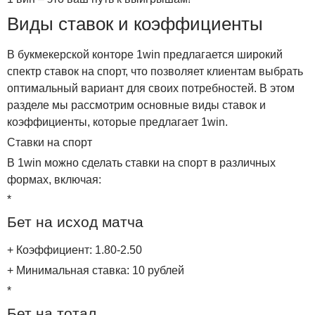
Виды ставок и коэффициенты
В букмекерской конторе 1win предлагается широкий
спектр ставок на спорт, что позволяет клиентам выбрать
оптимальный вариант для своих потребностей. В этом
разделе мы рассмотрим основные виды ставок и
коэффициенты, которые предлагает 1win.
Ставки на спорт
В 1win можно сделать ставки на спорт в различных
формах, включая:
*
Бет на исход матча
+ Коэффициент: 1.80-2.50
+ Минимальная ставка: 10 рублей
*
Бет на тотал