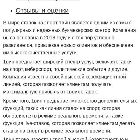
Отзывы и оценки
В мире ставок на спорт
1вин
является одним из самых
популярных и надежных букмекерских контор. Компания
была основана в 2018 году и с тех пор успешно
развивается, привлекая новых клиентов и обеспечивая
им высококачественные услуги.
1вин предлагает широкий спектр услуг, включая ставки
на спорт, киберспорт, политические события и другие.
Компания известна своей высокой коэффициентной
линией, которая позволяет клиентам получать
максимальную прибыль от своих ставок.
Кроме того, 1вин предлагает множество дополнительных
функций, таких как линия ставок на спорт, которая
обновляется в режиме реального времени, а также
функция live-ставок, которая позволяет клиентам делать
ставки на спорт в режиме реального времени.
1вин также известен своей высокой безопасностью и