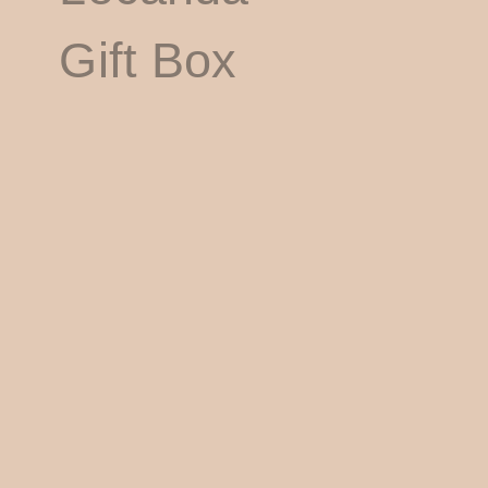
Gift Box