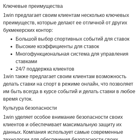
Ключевые преимущества
1win предлагает своим клиентам несколько ключевых
преимуществ, которые делают ее отличной от других
букмекерских контор:
Большой выбор спортивных событий для ставок
Высокие коэффициенты для ставок
Многофункциональная система для управления
ставками
24/7 поддержка клиентов
1win также предлагает своим клиентам возможность
делать ставки на спорт в режиме онлайн, что позволяет
им быть всегда в курсе событий и делать ставки в любое
время суток.
Культура безопасности
1win уделяет особое внимание безопасности своих
клиентов и обеспечивает максимальную защиту их
данных. Компания использует самые современные
технологии для обеспечения безопасности своих