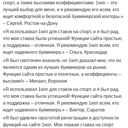
спорт, а также высокими коэффициентами. 1win – это
лучший выбор для меня, и я рекомендую его всем, кто
ищет комфортной и безопасной букмекерской конторы.»
– Сергей, Ростов-на-Дону
«Я использовал 1win для ставок на спорт, и я был рад,
что моя ставка была успешной! Функции сайта простые,
а поддержка – отличная. Я рекомендую 1win всем, кто
ищет надежного букмекера.» – Ольга, Краснодар
«Я был скептичен вначале, но 1win доказал мне, что он
является одним из лучших букмекеров на рынке.
Функции сайта простые и понятные, а коэффициенты –
высокие!» – Михаил, Воронеж
«Я использовал 1win для ставок на спорт, и я был рад,
что моя ставка была успешной! Функции сайта простые,
а поддержка – отличная. Я рекомендую 1win всем, кто
ищет надежного букмекера.» – Виктор, Саратов
«Я был удивлен простотой регистрации и доступности
функций на сайте 1win. Моя первая ставка на спорт