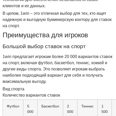
клиентов и их данных.
В целом, 1win – это отличная выбор для тех, кто ищет
надежную и выгодную букмекерскую контору для ставок
на спорт.
Преимущества для игроков
Большой выбор ставок на спорт
1win предлагает игрокам более 20 000 вариантов ставок
на спорт, включая футбол, баскетбол, теннис, хоккей и
другие виды спорта. Это позволяет игрокам выбрать
наиболее подходящий вариант для себя и получать
максимальную выгоду.
Вид спорта
Количество вариантов ставок
Футбол
5
Баскетбол
2
Теннис
1
000
000
500