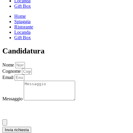
Locanda
Gift Box
Home
Spiaggia
Ristorante
Locanda
Gift Box
Candidatura
Nome
Cognome
Email
Messaggio
Allega CV
Invia richiesta