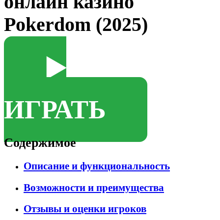
онлайн казино
Pokerdom (2025)
▶️
ИГРАТЬ
Содержимое
Описание и функциональность
Возможности и преимущества
Отзывы и оценки игроков