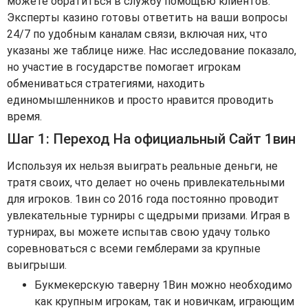
можете обратиться в службу помощью клиентов.
Эксперты казино готовы ответить на ваши вопросы
24/7 по удобным каналам связи, включая них, что
указаны же таблице ниже. Нас исследование показало,
но участие в государстве помогает игрокам
обмениваться стратегиями, находить
единомышленников и просто нравится проводить
время.
Шаг 1: Переход На официальный Сайт 1вин
Используя их нельзя выиграть реальные деньги, не
тратя своих, что делает но очень привлекательными
для игроков. 1вин со 2016 года постоянно проводит
увлекательные турниры с щедрыми призами. Играя в
турнирах, вы можете испытав свою удачу только
соревноваться с всеми гемблерами за крупные
выигрыши.
Букмекерскую таверну 1Вин можно необходимо
как крупным игрокам, так и новичкам, играющим