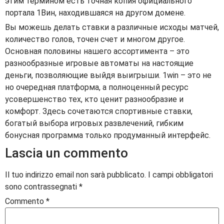
этим термином есть точная копия официального
портала 1Вин, находившаяся на другом домене.
Вы можешь делать ставки а различные исходы матчей,
количество голов, точен счет и многом другое.
Основная половины нашего ассортимента – это
разнообразные игровые автоматы на настоящие
деньги, позволяющие выйдя выигрыши. 1win – это не
но очередная платформа, а полноценный ресурс
усовершенство тех, кто ценит разнообразие и
комфорт. Здесь сочетаются спортивные ставки,
богатый выбора игровых развлечений, гибким
бонусная программа только продуманный интерфейс.
Lascia un commento
Il tuo indirizzo email non sarà pubblicato.
I campi obbligatori
sono contrassegnati
*
Commento
*