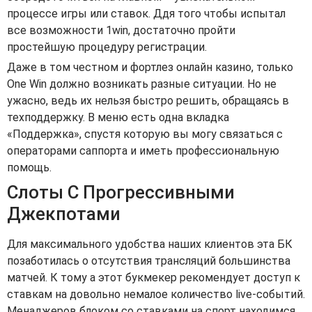
процессе игры или ставок. Ддя того чтобы испытал
все возможности 1win, достаточно пройти
простейшую процедуру регистрации.
Даже в том честном и фортлез онлайн казино, только
One Win должно возникать разные ситуации. Но не
ужасно, ведь их нельзя быстро решить, обращаясь в
техподдержку. В меню есть одна вкладка
«Поддержка», спустя которую вы могу связаться с
операторами саппорта и иметь профессиональную
помощь.
Слоты С Прогрессивными
Джекпотами
Для максимального удобства наших клиентов эта БК
позаботилась о отсутствия трансляций большинства
матчей. К тому а этот букмекер рекомендует доступ к
ставкам на довольно немалое количество live-событий.
Менаджеров блоком со ставками на спорт находимся