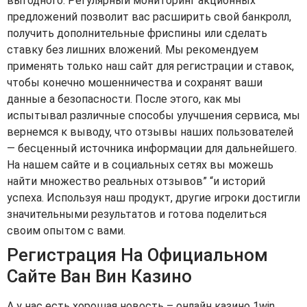
выгодного. Регулярный мониторинг акционных
предложений позволит вас расширить свой банкролл,
получить дополнительные фриспины или сделать
ставку без лишних вложений. Мы рекомендуем
применять только наш сайт для регистрации и ставок,
чтобы конечно мошенничества и сохранят ваши
данные а безопасности. После этого, как мы
испытывал различные способы улучшения сервиса, мы
вернемся к выводу, что отзывы наших пользователей
— бесценный источника информации для дальнейшего.
На нашем сайте и в социальных сетях вы можешь
найти множество реальных отзывов” “и историй
успеха. Используя наш продукт, другие игроки достигли
значительными результатов и готова поделиться
своим опытом с вами.
Регистрация На Официальном
Сайте Ван Вин Казино
А у нас есть хорошая новость – онлайн казино 1win