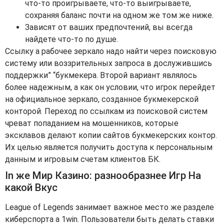
что-то проигрываете, что-то выигрываете,
сохраняя баланс почти на одном же том же ниже.
Зависят от ваших предпочтений, вы всегда
найдете что-то по душе.
Ссылку а рабочее зеркало надо найти через поисковую
систему или воззрительных запроса в дослужившись
поддержки” “букмекера. Второй вариант являлось
более надежным, а как он условии, что игрок перейдет
на официальное зеркало, созданное букмекерской
конторой. Переход по ссылкам из поисковой систем
чреват попаданием на мошенников, которые
эксклавов делают копии сайтов букмекерских контор.
Их целью является получить доступа к персональным
данным и игровым счетам клиентов БК.
In же Мир Казино: разнообразнее Игр На
какой Вкус
League of Legends занимает важное место же разделе
киберспорта а 1win. Пользователи быть делать ставки