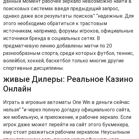
данный момент рабочее зеркало невозможно найти в
поисковых системах введя предыдущий запрос,
однако даже все результаты поисков” “надежные. Для
этого необходимо обратиться к трастовым
источникам, например, форумы игроков, официальные
источники бренда в социальных сетях. В
предматчевую линию добавлены матчи по 20
разнообразным спорта, среди которых футбол, теннис,
волейбол, хоккей, баскетбол только многие другие
спортивные дисциплины.
живые Дилеры: Реальное Казино
Онлайн
Играть в игровые автоматы One Win в деньги сейчас
нельзя” “и через полную догадку официального сайта,
же мобильную, и приложение, и рабочее зеркало. Если
игрок даже может перейти на сайт этого букмекера,
ему стоит разжиться рабочим зеркалом. Неусыпным