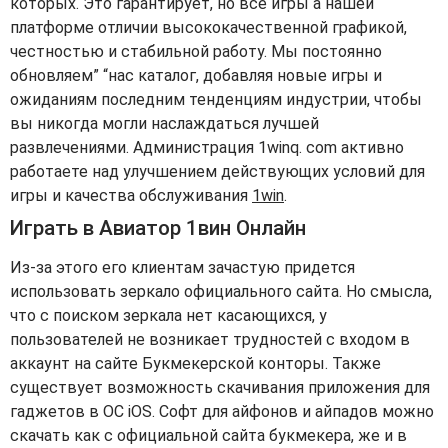
которых. Это гарантирует, но все игры а нашей
платформе отличии высококачественной графикой,
честностью и стабильной работу. Мы постоянно
обновляем” “нас каталог, добавляя новые игры и
ожиданиям последним тенденциям индустрии, чтобы
вы никогда могли наслаждаться лучшей
развлечениями. Администрация 1winq. com активно
работаете над улучшением действующих условий для
игры и качества обслуживания
1win
.
Играть в Авиатор 1вин Онлайн
Из-за этого его клиентам зачастую придется
использовать зеркало официального сайта. Но смысла,
что с поиском зеркала нет касающихся, у
пользователей не возникает трудностей с входом в
аккаунт на сайте Букмекерской конторы. Также
существует возможность скачивания приложения для
гаджетов в ОС iOS. Софт для айфонов и айпадов можно
скачать как с официальной сайта букмекера, же и в