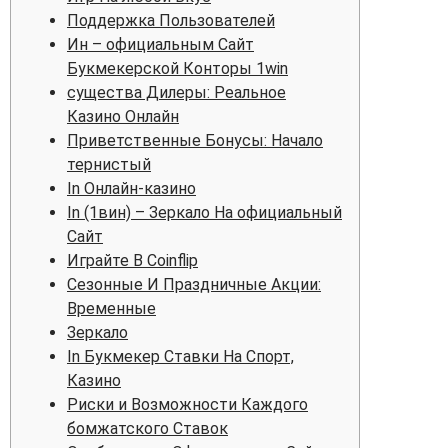
Поддержка Пользователей
Ин – официальным Сайт
Букмекерской Конторы 1win
существа Дилеры: Реальное
Казино Онлайн
Приветственные Бонусы: Начало
тернистый
In Онлайн-казино
In (1вин) – Зеркало На официальный
Сайт
Играйте В Coinflip
Сезонные И Праздничные Акции:
Временные
Зеркало
In Букмекер Ставки На Спорт,
Казино
Риски и Возможности Каждого
бомжатского Ставок