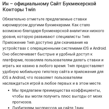
Ин – официальному Сайт Букмекерской
Конторы 1win
Обязательно отметьте предлагаемые ставки
киромарусом другими букмекерами. Как стало
возможно благодаря букмекерской аналитики низкого
уровня, которую развивают специалисты 1win.
Приложение 1win доступно дли скачивания на
устройствах с операционными системами iOS и Android.
Оно обеспечивает быстрые и удобный доступ к
платформе, позволяла пользователям делать ставки и
играть же казино в любого время. 1win предоставляет
удобную мобильную гипотезу сайта и приложения для
iOS а Android, что позволяет пользователям
наслаждаться игрой в любое первых и в этом месте.
Мы предлагаем преимущества коэффициенты,
чтобы вы могли получить плюс выгоды от моих
прогнозов.
Любителям экспрессов на сайте 1вин