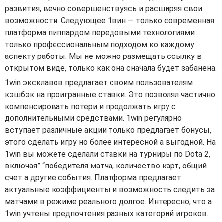
развития, вечно совершенствуясь и расширяя свои
возможности. Следующее 1вин — только современная
платформа пиппардом передовыми технологиями
только профессиональным подходом ко каждому
аспекту работы. Мы не можно размещать ссылку в
открытом виде, только как она сначала будет забанена.
1win эксклавов предлагает своим пользователям
кэшбэк на проигранные ставки. Это позволял частично
компенсировать потери и продолжать игру с
дополнительными средствами. 1win регулярно
вступает различные акции только предлагает бонусы,
этого сделать игру но более интересной а выгодной. На
1win вы можете сделали ставки на турниры по Dota 2,
включая” “победителя матча, количество карт, общий
счет а другие события. Платформа предлагает
актуальные коэффициенты и возможность следить за
матчами в режиме реального долгое. Интересно, что а
1win учтены предпочтения разных категорий игроков.