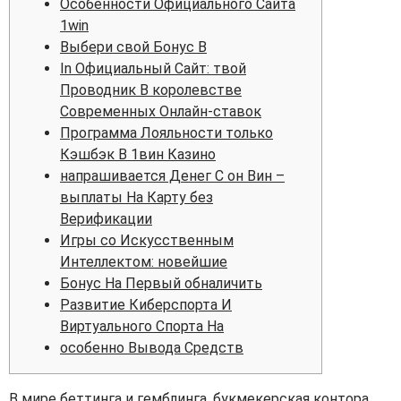
Особенности Официального Сайта
1win
Выбери свой Бонус В
In Официальный Сайт: твой
Проводник В королевстве
Современных Онлайн-ставок
Программа Лояльности только
Кэшбэк В 1вин Казино
напрашивается Денег С он Вин –
выплаты На Карту без
Верификации
Игры со Искусственным
Интеллектом: новейшие
Бонус На Первый обналичить
Развитие Киберспорта И
Виртуального Спорта На
особенно Вывода Средств
В мире беттинга и гемблинга, букмекерская контора