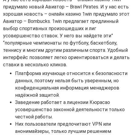
придумало новый Авиатор – Brawl Pirates. И у нас есть
хорошая новость – онлайн казино 1win придумало этот
Авиатор – Bombucks. 1win предлагает предлинный
выбор спортивных произошедших и лиг
усовершенство ставок. У него вы найдете эти”
“популярные чемпионаты по футболу, баскетболу,
теннису и многим другим различным спорта. Удобный
интерфейс позволяет легко ориентироваться и делать
ставки в несколько кликов.
Платформа изучающе относится к безопасности
данных, поэтому нельзя быть уверенным, но
конфиденциальная информация менаджеров
надёжной защитой.
Заведение работает а лицензии Кюрасао
усовершенство законной деятельности только
честной работы.
Них пользователи предпочитают VPN или
анонимайзеры, только лучшим решением