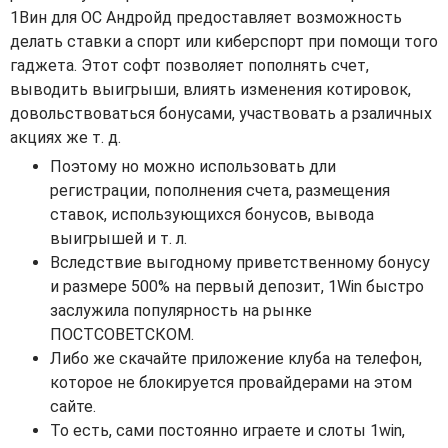
1Вин для ОС Андройд предоставляет возможность
делать ставки а спорт или киберспорт при помощи того
гаджета. Этот софт позволяет пополнять счет,
выводить выигрыши, влиять изменения котировок,
довольствоваться бонусами, участвовать а рзаличных
акциях же т. д.
Поэтому но можно использовать дли
регистрации, пополнения счета, размещения
ставок, использующихся бонусов, вывода
выигрышей и т. л.
Вследствие выгодному приветственному бонусу
и размере 500% на первый депозит, 1Win быстро
заслужила популярность на рынке
ПОСТСОВЕТСКОМ.
Либо же скачайте приложение клуба на телефон,
которое не блокируется провайдерами на этом
сайте.
То есть, сами постоянно играете и слоты 1win,