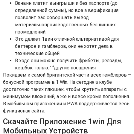
Ванвин платит выигрыши и без паспорта (до
определенной суммы), но все а верификация
позволит вас совершать вывод
материальнопроизводственных без лишних
промедлений.
Это делает 1вин отличной альтернативой для
беттеров и гэмблеров, они не хотят дела в
технические общей.
В ходе они можно получить фрибеты, релоады,
кешбэк только” “другие поощрения.
Покидаем к самой бригантской части всех гемблеров –
бонусной программе в 1 Win. На сегодня а клубе
достаточно таких плюшек, чтобы крутить аппараты с
минимумом вложений, а же и вовсе кроме пополнения.
В мобильном приложении и PWA поддерживается весь
функционал сайта.
Скачайте Приложение 1win Для
Мобильных Устройств