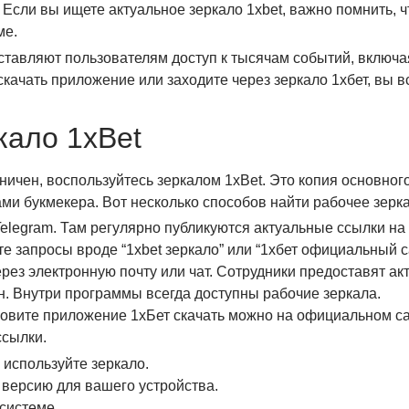
Если вы ищете актуальное зеркало 1xbet, важно помнить, ч
ме.
ставляют пользователям доступ к тысячам событий, включая
 скачать приложение или заходите через зеркало 1хбет, вы
кало 1xBet
ничен, воспользуйтесь зеркалом 1xBet. Это копия основног
ми букмекера. Вот несколько способов найти рабочее зерка
elegram. Там регулярно публикуются актуальные ссылки на 
е запросы вроде “1xbet зеркало” или “1хбет официальный с
рез электронную почту или чат. Сотрудники предоставят ак
. Внутри программы всегда доступны рабочие зеркала.
ановите приложение 1хБет скачать можно на официальном са
ссылки.
 используйте зеркало.
е версию для вашего устройства.
системе.