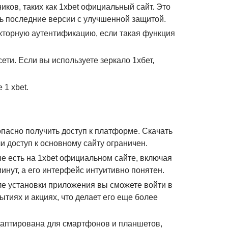
иков, таких как 1xbet официальный сайт. Это
ь последние версии с улучшенной защитой.
акторную аутентификацию, если такая функция
ети. Если вы используете зеркало 1хбет,
1 xbet.
пасно получить доступ к платформе. Скачать
и доступ к основному сайту ограничен.
ые есть на 1xbet официальном сайте, включая
инут, а его интерфейс интуитивно понятен.
сле установки приложения вы сможете войти в
тиях и акциях, что делает его еще более
адаптирована для смартфонов и планшетов,