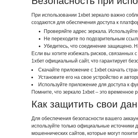
Безопасность при исп
При использовании 1xbet зеркало важно собл
создаются для обеспечения доступа к платфор
Проверяйте адрес зеркала. Используйте
Не переходите по подозрительным ссыл
Убедитесь, что соединение защищено. 
Если вы хотите избежать рисков, связанных 
1хбет официальный сайт, что гарантирует без
Скачайте приложение с 1xbet скачать стр
Установите его на свое устройство и автор
Используйте приложение для доступа к фун
Помните, что зеркало 1xbet – это временное
Как защитить свои дан
Для обеспечения безопасности вашего аккаун
используйте только официальные источники д
мошеннических сайтов, которые могут похити