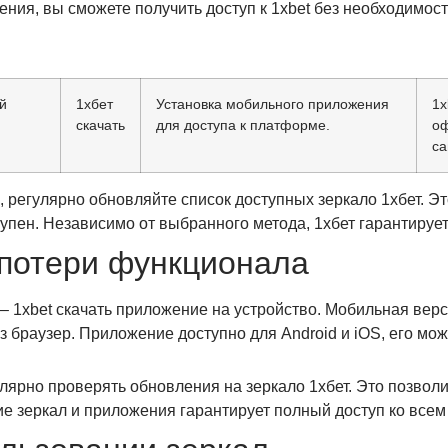
ия, вы сможете получить доступ к 1xbet без необходимост
й
1хбет
Установка мобильного приложения
1x
скачать
для доступа к платформе.
о
са
 регулярно обновляйте список доступных зеркало 1хбет. Это
упен. Независимо от выбранного метода, 1хбет гарантирует
 потери функционала
– 1xbet скачать приложение на устройство. Мобильная верс
з браузер. Приложение доступно для Android и iOS, его мо
лярно проверять обновления на зеркало 1хбет. Это позволи
е зеркал и приложения гарантирует полный доступ ко всем 