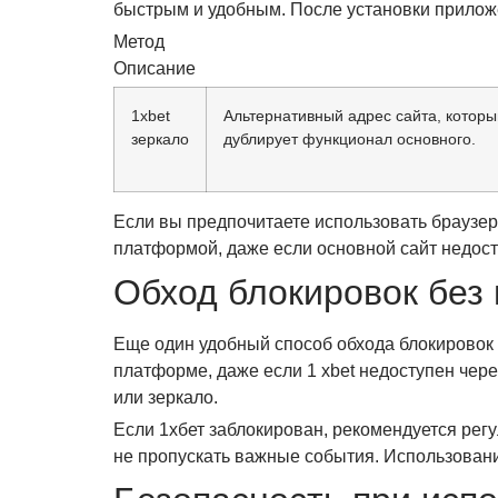
быстрым и удобным. После установки приложен
Метод
Описание
1xbet
Альтернативный адрес сайта, которы
зеркало
дублирует функционал основного.
Если вы предпочитаете использовать браузер,
платформой, даже если основной сайт недост
Обход блокировок без
Еще один удобный способ обхода блокировок 
платформе, даже если 1 xbet недоступен чере
или зеркало.
Если 1хбет заблокирован, рекомендуется регу
не пропускать важные события. Использовани