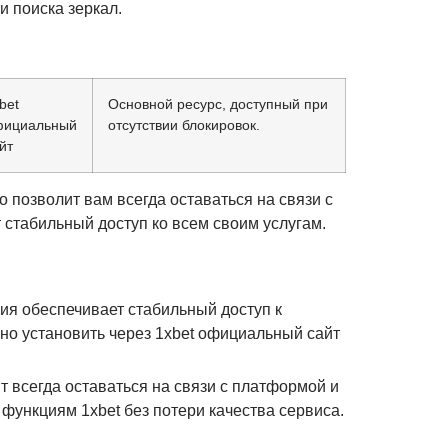
и поиска зеркал.
bet
Основной ресурс, доступный при
фициальный
отсутствии блокировок.
йт
 позволит вам всегда оставаться на связи с
 стабильный доступ ко всем своим услугам.
ия обеспечивает стабильный доступ к
жно установить через 1xbet официальный сайт
т всегда оставаться на связи с платформой и
функциям 1xbet без потери качества сервиса.