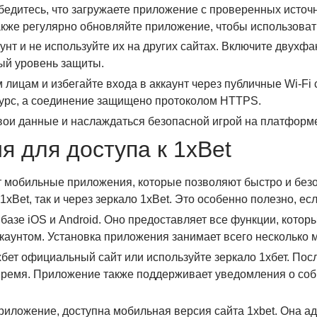
убедитесь, что загружаете приложение с проверенных источн
акже регулярно обновляйте приложение, чтобы использоват
унт и не используйте их на других сайтах. Включите двухф
ный уровень защиты.
лицам и избегайте входа в аккаунт через публичные Wi-Fi с
сурс, а соединение защищено протоколом HTTPS.
вои данные и наслаждаться безопасной игрой на платформе 
 для доступа к 1xBet
т мобильные приложения, которые позволяют быстро и безо
Bet, так и через зеркало 1xBet. Это особенно полезно, есл
базе iOS и Android. Оно предоставляет все функции, котор
каунтом. Установка приложения занимает всего несколько м
1хбет официальный сайт или используйте зеркало 1хбет. По
 время. Приложение также поддерживает уведомления о собы
 приложение, доступна мобильная версия сайта 1xbet. Она 