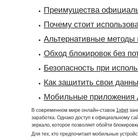
Преимущества официальн
Почему стоит использова
Альтернативные методы 
Обход блокировок без п
Безопасность при исполь
Как защитить свои данны
Мобильные приложения д
В современном мире онлайн-ставок
1xbet
зан
заработка. Однако доступ к официальному сай
зеркало, которое позволяет обойти блокиров
Для тех, кто предпочитает мобильные устройс