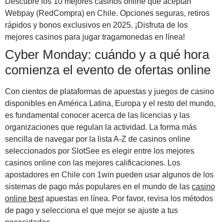
Descubre los 10 mejores casinos online que aceptan
Webpay (RedCompra) en Chile. Opciones seguras, retiros
rápidos y bonos exclusivos en 2025. ¡Disfruta de los
mejores casinos para jugar tragamonedas en línea!
Cyber Monday: cuándo y a qué hora
comienza el evento de ofertas online
Con cientos de plataformas de apuestas y juegos de casino
disponibles en América Latina, Europa y el resto del mundo,
es fundamental conocer acerca de las licencias y las
organizaciones que regulan la actividad. La forma más
sencilla de navegar por la lista A-Z de casinos online
seleccionados por SlotSee es elegir entre los mejores
casinos online con las mejores calificaciones. Los
apostadores en Chile con 1win pueden usar algunos de los
sistemas de pago más populares en el mundo de las
casino
online best
apuestas en línea. Por favor, revisa los métodos
de pago y selecciona el que mejor se ajuste a tus