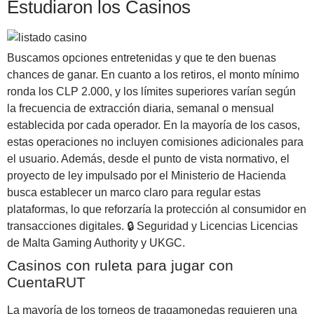
Estudiaron los Casinos
Buscamos opciones entretenidas y que te den buenas
chances de ganar. En cuanto a los retiros, el monto mínimo
ronda los CLP 2.000, y los límites superiores varían según
la frecuencia de extracción diaria, semanal o mensual
establecida por cada operador. En la mayoría de los casos,
estas operaciones no incluyen comisiones adicionales para
el usuario. Además, desde el punto de vista normativo, el
proyecto de ley impulsado por el Ministerio de Hacienda
busca establecer un marco claro para regular estas
plataformas, lo que reforzaría la protección al consumidor en
transacciones digitales. 🔒 Seguridad y Licencias Licencias
de Malta Gaming Authority y UKGC.
Casinos con ruleta para jugar con
CuentaRUT
La mayoría de los torneos de tragamonedas requieren una