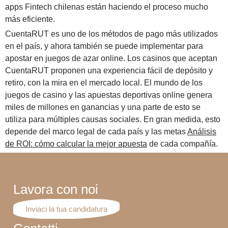
apps Fintech chilenas están haciendo el proceso mucho
más eficiente.
CuentaRUT es uno de los métodos de pago más utilizados
en el país, y ahora también se puede implementar para
apostar en juegos de azar online. Los casinos que aceptan
CuentaRUT proponen una experiencia fácil de depósito y
retiro, con la mira en el mercado local. El mundo de los
juegos de casino y las apuestas deportivas online genera
miles de millones en ganancias y una parte de esto se
utiliza para múltiples causas sociales. En gran medida, esto
depende del marco legal de cada país y las metas
Análisis
de ROI: cómo calcular la mejor apuesta
de cada compañía.
Lavora con noi
Inviaci la tua candidatura