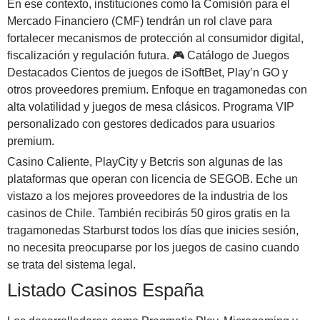
En ese contexto, instituciones como la Comisión para el
Mercado Financiero (CMF) tendrán un rol clave para
fortalecer mecanismos de protección al consumidor digital,
fiscalización y regulación futura. 🎮 Catálogo de Juegos
Destacados Cientos de juegos de iSoftBet, Play’n GO y
otros proveedores premium. Enfoque en tragamonedas con
alta volatilidad y juegos de mesa clásicos. Programa VIP
personalizado con gestores dedicados para usuarios
premium.
Casino Caliente, PlayCity y Betcris son algunas de las
plataformas que operan con licencia de SEGOB. Eche un
vistazo a los mejores proveedores de la industria de los
casinos de Chile. También recibirás 50 giros gratis en la
tragamonedas Starburst todos los días que inicies sesión,
no necesita preocuparse por los juegos de casino cuando
se trata del sistema legal.
Listado Casinos España