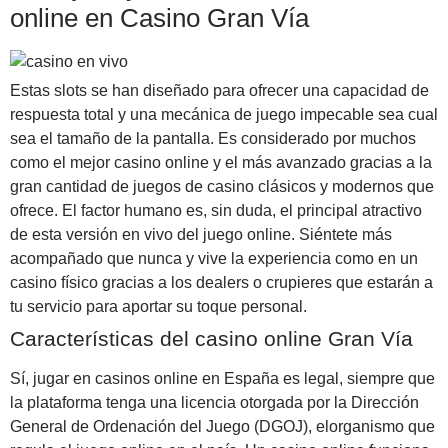
online en Casino Gran Vía
Estas slots se han diseñado para ofrecer una capacidad de
respuesta total y una mecánica de juego impecable sea cual
sea el tamaño de la pantalla. Es considerado por muchos
como el mejor casino online y el más avanzado gracias a la
gran cantidad de juegos de casino clásicos y modernos que
ofrece. El factor humano es, sin duda, el principal atractivo
de esta versión en vivo del juego online. Siéntete más
acompañado que nunca y vive la experiencia como en un
casino físico gracias a los dealers o crupieres que estarán a
tu servicio para aportar su toque personal.
Características del casino online Gran Vía
Sí, jugar en casinos online en España es legal, siempre que
la plataforma tenga una licencia otorgada por la Dirección
General de Ordenación del Juego (DGOJ), elorganismo que