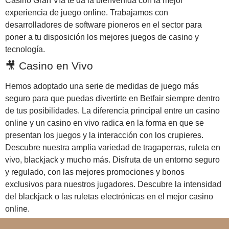
Casino Gran Vía te da la bienvenida con la mejor
experiencia de juego online. Trabajamos con
desarrolladores de software pioneros en el sector para
poner a tu disposición los mejores juegos de casino y
tecnología.
🎥 Casino en Vivo
Hemos adoptado una serie de medidas de juego más
seguro para que puedas divertirte en Betfair siempre dentro
de tus posibilidades. La diferencia principal entre un casino
online y un casino en vivo radica en la forma en que se
presentan los juegos y la interacción con los crupieres.
Descubre nuestra amplia variedad de tragaperras, ruleta en
vivo, blackjack y mucho más. Disfruta de un entorno seguro
y regulado, con las mejores promociones y bonos
exclusivos para nuestros jugadores. Descubre la intensidad
del blackjack o las ruletas electrónicas en el mejor casino
online.