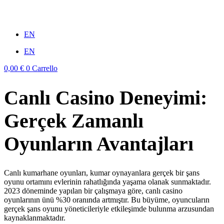
Vai
al
win
mostbet casino
1vin
pinup casino
4rabit
мостбет казино играть
contenuto
EN
EN
0,00
€
0
Carrello
Canlı Casino Deneyimi:
Gerçek Zamanlı
Oyunların Avantajları
Canlı kumarhane oyunları, kumar oynayanlara gerçek bir şans
oyunu ortamını evlerinin rahatlığında yaşama olanak sunmaktadır.
2023 döneminde yapılan bir çalışmaya göre, canlı casino
oyunlarının ünü %30 oranında artmıştır. Bu büyüme, oyuncuların
gerçek şans oyunu yöneticileriyle etkileşimde bulunma arzusundan
kaynaklanmaktadır.