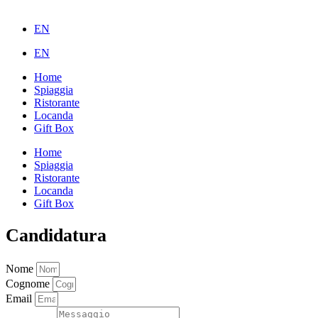
EN
EN
Home
Spiaggia
Ristorante
Locanda
Gift Box
Home
Spiaggia
Ristorante
Locanda
Gift Box
Candidatura
Nome
Cognome
Email