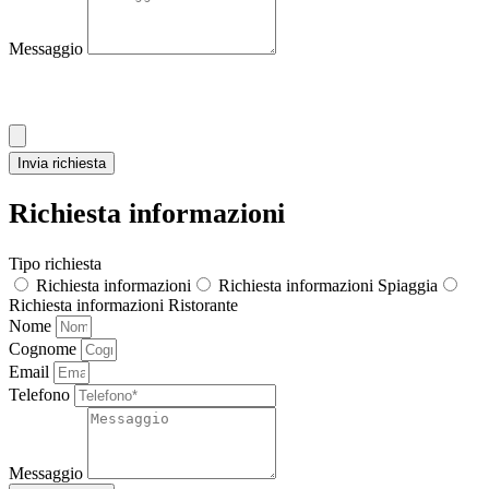
Messaggio
Allega CV
Invia richiesta
Richiesta informazioni
Tipo richiesta
Richiesta informazioni
Richiesta informazioni Spiaggia
Richiesta informazioni Ristorante
Nome
Cognome
Email
Telefono
Messaggio