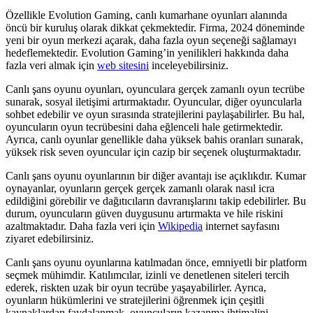
Özellikle Evolution Gaming, canlı kumarhane oyunları alanında
öncü bir kuruluş olarak dikkat çekmektedir. Firma, 2024 döneminde
yeni bir oyun merkezi açarak, daha fazla oyun seçeneği sağlamayı
hedeflemektedir. Evolution Gaming’in yenilikleri hakkında daha
fazla veri almak için
web sitesini
inceleyebilirsiniz.
Canlı şans oyunu oyunları, oyunculara gerçek zamanlı oyun tecrübe
sunarak, sosyal iletişimi artırmaktadır. Oyuncular, diğer oyuncularla
sohbet edebilir ve oyun sırasında stratejilerini paylaşabilirler. Bu hal,
oyuncuların oyun tecrübesini daha eğlenceli hale getirmektedir.
Ayrıca, canlı oyunlar genellikle daha yüksek bahis oranları sunarak,
yüksek risk seven oyuncular için cazip bir seçenek oluşturmaktadır.
Canlı şans oyunu oyunlarının bir diğer avantajı ise açıklıkdır. Kumar
oynayanlar, oyunların gerçek gerçek zamanlı olarak nasıl icra
edildiğini görebilir ve dağıtıcıların davranışlarını takip edebilirler. Bu
durum, oyuncuların güven duygusunu artırmakta ve hile riskini
azaltmaktadır. Daha fazla veri için
Wikipedia
internet sayfasını
ziyaret edebilirsiniz.
Canlı şans oyunu oyunlarına katılmadan önce, emniyetli bir platform
seçmek mühimdir. Katılımcılar, izinli ve denetlenen siteleri tercih
ederek, riskten uzak bir oyun tecrübe yaşayabilirler. Ayrıca,
oyunların hükümlerini ve stratejilerini öğrenmek için çeşitli
kaynaklardan faydalanmak, oyuncuların kazanma ihtimalini