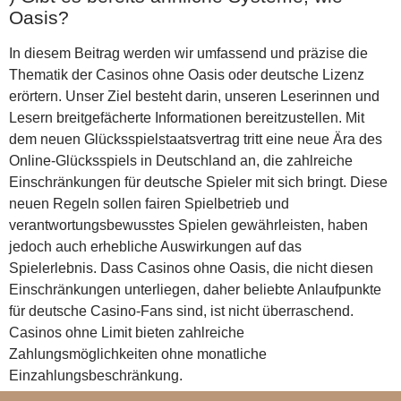
Oasis?
In diesem Beitrag werden wir umfassend und präzise die
Thematik der Casinos ohne Oasis oder deutsche Lizenz
erörtern. Unser Ziel besteht darin, unseren Leserinnen und
Lesern breitgefächerte Informationen bereitzustellen. Mit
dem neuen Glücksspielstaatsvertrag tritt eine neue Ära des
Online-Glücksspiels in Deutschland an, die zahlreiche
Einschränkungen für deutsche Spieler mit sich bringt. Diese
neuen Regeln sollen fairen Spielbetrieb und
verantwortungsbewusstes Spielen gewährleisten, haben
jedoch auch erhebliche Auswirkungen auf das
Spielerlebnis. Dass Casinos ohne Oasis, die nicht diesen
Einschränkungen unterliegen, daher beliebte Anlaufpunkte
für deutsche Casino-Fans sind, ist nicht überraschend.
Casinos ohne Limit bieten zahlreiche
Zahlungsmöglichkeiten ohne monatliche
Einzahlungsbeschränkung.