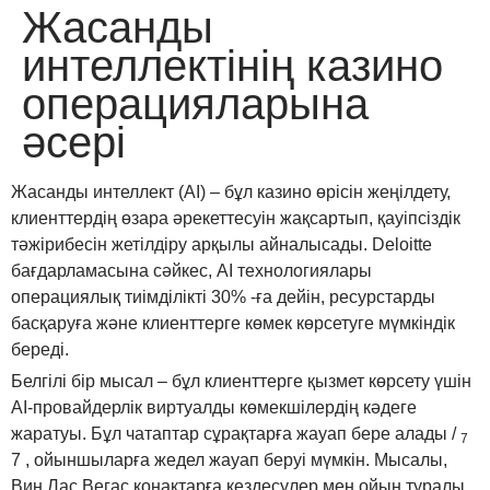
Жасанды
win
1vin
4rabit
mostbet casino
pinup casino
мостбет казино играть
интеллектінің казино
операцияларына
әсері
Жасанды интеллект (AI) – бұл казино өрісін жеңілдету,
клиенттердің өзара әрекеттесуін жақсартып, қауіпсіздік
тәжірибесін жетілдіру арқылы айналысады. Deloitte
бағдарламасына сәйкес, AI технологиялары
операциялық тиімділікті 30% -ға дейін, ресурстарды
басқаруға және клиенттерге көмек көрсетуге мүмкіндік
береді.
Белгілі бір мысал – бұл клиенттерге қызмет көрсету үшін
AI-провайдерлік виртуалды көмекшілердің кәдеге
жаратуы. Бұл чатаптар сұрақтарға жауап бере алады /
7
7 , ойыншыларға жедел жауап беруі мүмкін. Мысалы,
Вин Лас Вегас қонақтарға кездесулер мен ойын туралы