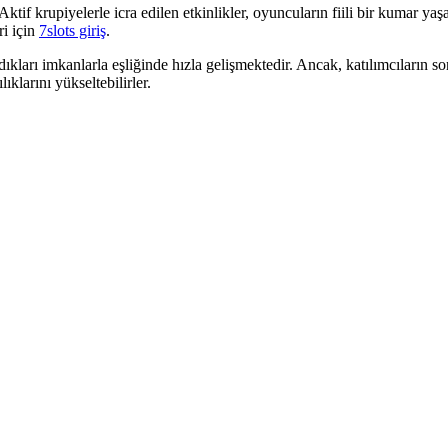
ktif krupiyelerle icra edilen etkinlikler, oyuncuların fiili bir kumar ya
ri için
7slots giriş
.
kları imkanlarla eşliğinde hızla gelişmektedir. Ancak, katılımcıların so
klarını yükseltebilirler.