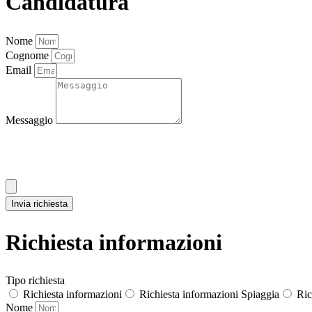
Candidatura
Nome
Cognome
Email
Messaggio
Allega CV
Invia richiesta
Richiesta informazioni
Tipo richiesta
Richiesta informazioni
Richiesta informazioni Spiaggia
Ric
Nome