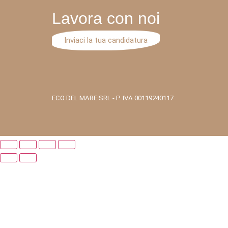
Lavora con noi
Inviaci la tua candidatura
ECO DEL MARE SRL - P. IVA 00119240117