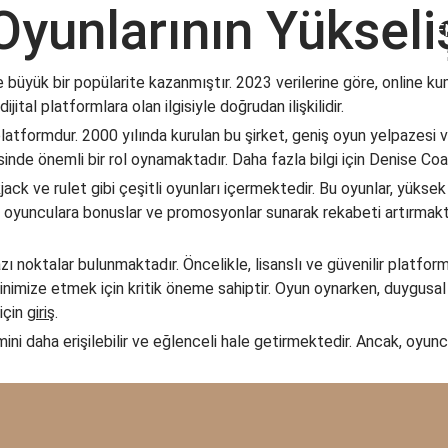
yunlarının Yükseli
win
1vin
4rabit
mostbet casino
pinup casino
мостбет казино играть
E
 büyük bir popülarite kazanmıştır. 2023 verilerine göre, online ku
ital platformlara olan ilgisiyle doğrudan ilişkilidir.
atformdur. 2000 yılında kurulan bu şirket, geniş oyun yelpazesi v
nde önemli bir rol oynamaktadır. Daha fazla bilgi için Denise Co
jack ve rulet gibi çeşitli oyunları içermektedir. Bu oyunlar, yüksek 
 oyunculara bonuslar ve promosyonlar sunarak rekabeti artırmaktad
noktalar bulunmaktadır. Öncelikle, lisanslı ve güvenilir platforml
nimize etmek için kritik öneme sahiptir. Oyun oynarken, duygusal
için
giriş
.
ni daha erişilebilir ve eğlenceli hale getirmektedir. Ancak, oyunc