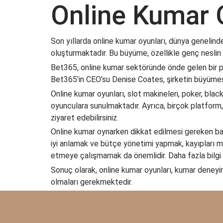
Online Kumar O
Son yıllarda online kumar oyunları, dünya genelinde
oluşturmaktadır. Bu büyüme, özellikle genç neslin dij
Bet365, online kumar sektöründe önde gelen bir pl
Bet365’in CEO’su Denise Coates, şirketin büyümesi
Online kumar oyunları, slot makineleri, poker, black
oyunculara sunulmaktadır. Ayrıca, birçok platform,
ziyaret edebilirsiniz.
Online kumar oynarken dikkat edilmesi gereken bazı 
iyi anlamak ve bütçe yönetimi yapmak, kayıpları mi
etmeye çalışmamak da önemlidir. Daha fazla bilgi 
Sonuç olarak, online kumar oyunları, kumar deneyimi
olmaları gerekmektedir.