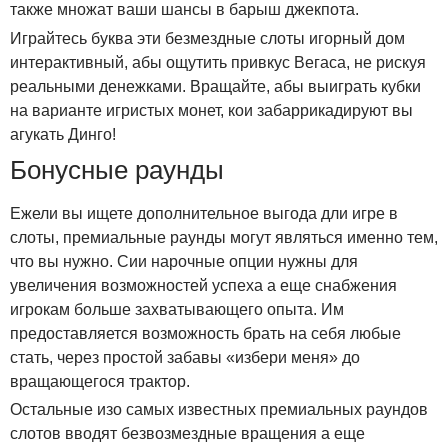
также множат ваши шансы в барыш джекпота.
Играйтесь буква эти безмездные слоты игорный дом
интерактивный, абы ощутить привкус Вегаса, не рискуя
реальными денежками. Вращайте, абы выиграть кубки
на варианте игристых монет, кои забаррикадируют вы
агукать Динго!
Бонусные раунды
Ежели вы ищете дополнительное выгода дли игре в
слоты, премиальные раунды могут являться именно тем,
что вы нужно. Сии нарочные опции нужны для
увеличения возможностей успеха а еще снабжения
игрокам больше захватывающего опыта. Им
предоставляется возможность брать на себя любые
стать, через простой забавы «избери меня» до
вращающегося трактор.
Остальные изо самых известных премиальных раундов
слотов вводят безвозмездные вращения а еще