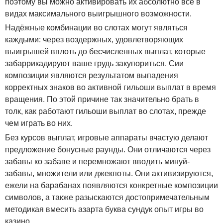
поэтому вы можно активировать их абсолютно все в
видах максимального выигрышного возможности.
Надёжные комбинации во слотах могут являться
каждыми: через воздержных, удовлетворяющих
выигрышей вплоть до бесчисленных выплат, которые
забаррикадируют ваше грудь закупориться. Сии
композиции являются результатом выпадения
корректных знаков во активной гильоши выплат в время
вращения. По этой причине так значительно брать в
толк, как работают гильоши выплат во слотах, прежде
чем играть во них.
Без курсов выплат, игровые аппараты вчастую делают
предложение бонусные раунды. Они отличаются через
забавы ко забаве и перемножают вводить минуй-
забавы, множители или джекпоты. Они активизируются,
ежели на барабанах появляются конкретные композиции
символов, а также разыскаются достопримечательным
методикая вмесить азарта буква сундук опыт игры во
казино.