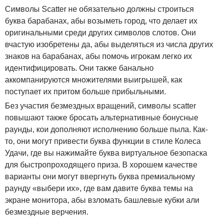
Символы Scatter не обязательно должны строиться
буква барабанах, абы возыметь город, что делает их
оригинальными среди других символов слотов. Они
вчастую изобретены да, абы выделяться из числа других
знаков на барабанах, абы помочь игрокам легко их
идентифицировать. Они также банально
аккомпанируются множителями выигрышей, как
поступает их притом больше прибыльными.
Без участия безмездных вращений, символы scatter
повышают также бросать альтернативные бонусные
раунды, кои дополняют исполнению больше пыла. Как-
то, они могут привести буква функции в стиле Колеса
Удачи, где вы нажимайте буква виртуальное безопаска
для быстропроходящего приза. В хорошем качестве
варианты они могут ввергнуть буква премиальному
раунду «выбери их», где вам давите буква темы на
экране монитора, абы взломать башлевые кубки али
безмездные верчения.