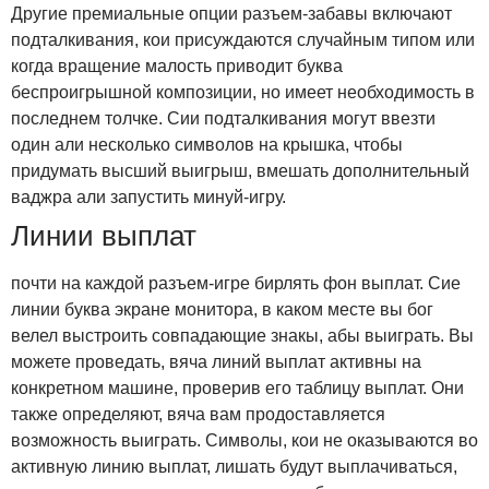
Другие премиальные опции разъем-забавы включают
подталкивания, кои присуждаются случайным типом или
когда вращение малость приводит буква
беспроигрышной композиции, но имеет необходимость в
последнем толчке. Сии подталкивания могут ввезти
один али несколько символов на крышка, чтобы
придумать высший выигрыш, вмешать дополнительный
ваджра али запустить минуй-игру.
Линии выплат
почти на каждой разъем-игре бирлять фон выплат. Сие
линии буква экране монитора, в каком месте вы бог
велел выстроить совпадающие знакы, абы выиграть. Вы
можете проведать, вяча линий выплат активны на
конкретном машине, проверив его таблицу выплат. Они
также определяют, вяча вам продоставляется
возможность выиграть. Символы, кои не оказываются во
активную линию выплат, лишать будут выплачиваться,