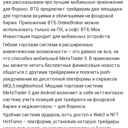
уже рассказывали про лучшие мобильные приложения
для Форекс. ВТБ предлагает трейдерам две площадки
для торговли акциями и облигациями на фондовой
бирже. Приложение ВТБ OnlineBroker можно
использовать только на ПК, а софт ВТБ Мои
Инвестиции подходит для мобильных устройств.
Гибкая торговая система и расширенные
аналитические возможности — это далеко не все, на
что способен мобильный MetaTrader 5. В приложении
вы можете читать бесплатные финансовые новости,
общаться с другими трейдерами и получать push-
уведомления из десктопной платформы и сервисов
MQL5.neighborhood. Мощная торговая система
MetaTrader 5 для Android включает в себя неттинговую
систему учета позиций для трейдинга на фондовой
бирже и хеджинговую — для Форекса.
Удобная система ордеров, есть доступ к Web3 и NFT.
HotForex – платформа, установив которую трейдеры