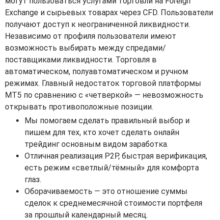
могут пользоваться услугами торговли на Foreign
Exchange и сырьевых товарах через CFD. Пользователи
получают доступ к неограниченной ликвидности.
Независимо от профиля пользователи имеют
возможность выбирать между спредами/
поставщиками ликвидности. Торговля в
автоматическом, полуавтоматическом и ручном
режимах. Главный недостаток торговой платформы
МТ5 по сравнению с «четверкой» — невозможность
открывать противоположные позиции.
Мы помогаем сделать правильный выбор и
пишем для тех, кто хочет сделать онлайн
трейдинг основным видом заработка.
Отличная реализация P2P, быстрая верификация,
есть режим «светлый/тёмный» для комфорта
глаз.
Оборачиваемость — это отношение суммы
сделок к среднемесячной стоимости портфеля
за прошлый календарный месяц.