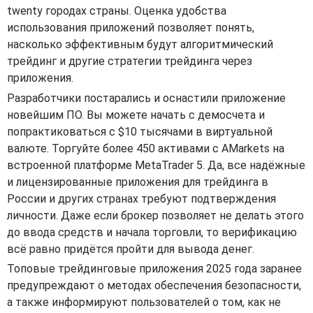
twenty городах страны. Оценка удобства
использования приложений позволяет понять,
насколько эффективным будут алгоритмический
трейдинг и другие стратегии трейдинга через
приложения.
Разработчики постарались и оснастили приложение
новейшим ПО. Вы можете начать с демосчета и
попрактиковаться с $10 тысячами в виртуальной
валюте. Торгуйте более 450 активами с AMarkets на
встроенной платформе MetaTrader 5. Да, все надёжные
и лицензированные приложения для трейдинга в
России и других странах требуют подтверждения
личности. Даже если брокер позволяет не делать этого
до ввода средств и начала торговли, то верификацию
всё равно придётся пройти для вывода денег.
Топовые трейдинговые приложения 2025 года заранее
предупреждают о методах обеспечения безопасности,
а также информируют пользователей о том, как не