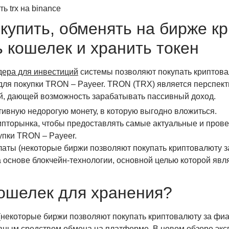
 купить, обменять на бирже к
ь кошелек и хранить токен
дера для инвестиций
системы позволяют покупать криптова
ля покупки TRON – Payeer. TRON (TRX) является перспект
ей, дающей возможность зарабатывать пассивный доход.
тивную недорогую монету, в которую выгодно вложиться.
ипторынка, чтобы предоставлять самые актуальные и пров
упки TRON – Payeer.
аты (некоторые биржи позволяют покупать криптовалюту за 
основе блокчейн-технологии, основной целью которой явля
кошелек для хранения?
некоторые биржи позволяют покупать криптовалюту за фиат 
ым средством обмена на платформе. В новом обзоре экспер