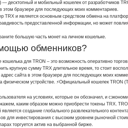
 — десктопный и мобильный кошелек от разработчиков TR
а в этом браузере для последующих моих комментариев.
ер TRX и является основным средством обмена на платфор
правдивость предоставленной информации, но может повлият
храните большую часть монет на личном кошельке.
омощью обменников?
 кошелька для TRON – это возможность оперативно торгова
нить крупную сумму TRX длительное время, то стоит воспол
и адрес сайта в этом браузере для последующих моих комм
на физическом устройстве. ⚡Официальный кошелек TRON (T
ользователя на условиях, которые он обозначил, и сэконом
окажем, каким образом можно приобрести токены TRX. TRO
й является создание глобального развлекательного контент
ов для инвестирования с высоким уровнем рыночной стоим
парах торгуется актив на выбранной бирже.