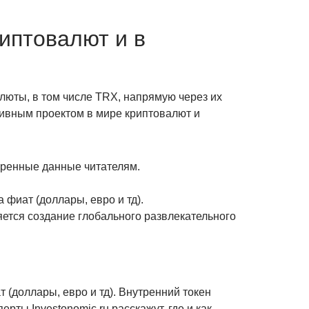
риптовалют и в
люты, в том числе TRX, напрямую через их
ивным проектом в мире криптовалют и
еренные данные читателям.
фиат (доллары, евро и тд).
ется создание глобального развлекательного
(доллары, евро и тд). Внутренний токен
ты Investonomic.ru расскажут, где и как