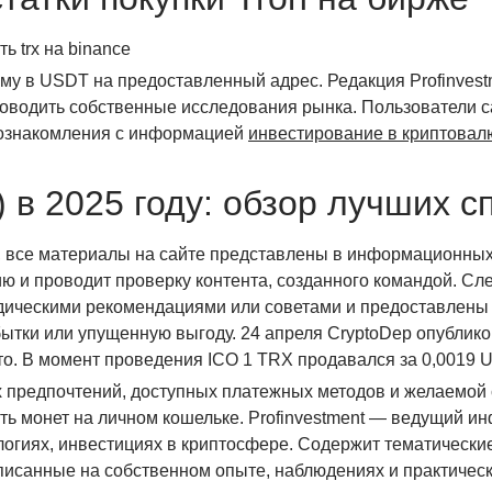
му в USDT на предоставленный адрес. Редакция Profinvest
оводить собственные исследования рынка. Пользователи с
 ознакомления с информацией
инвестирование в криптовалю
 в 2025 году: обзор лучших с
 все материалы на сайте представлены в информационных и
 и проводит проверку контента, созданного командой. Сле
ическими рекомендациями или советами и предоставлены ​
бытки или упущенную выгоду. 24 апреля CryptoDep опублик
сто. В момент проведения ICO 1 TRX продавался за 0,0019 
х предпочтений, доступных платежных методов и желаемой
сть монет на личном кошельке. Profinvestment — ведущий 
огиях, инвестициях в криптосфере. Содержит тематические 
писанные на собственном опыте, наблюдениях и практическ