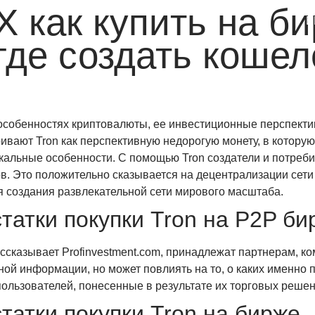
X как купить на б
win
1vin
4rabit
mostbet casino
pinup casino
мостбет казино играть
E
где создать кошел
особенностях криптовалюты, ее инвестиционные перспекти
вают Tron как перспективную недорогую монету, в которую
кальные особенности. С помощью Tron создатели и потреби
. Это положительно сказывается на децентрализации сети и
 создания развлекательной сети мирового масштаба.
татки покупки Tron на P2P би
ассказывает Profinvestment.com, принадлежат партнерам, 
ой информации, но может повлиять на то, о каких именно п
пользователей, понесенные в результате их торговых решен
атки покупки Tron на бирже